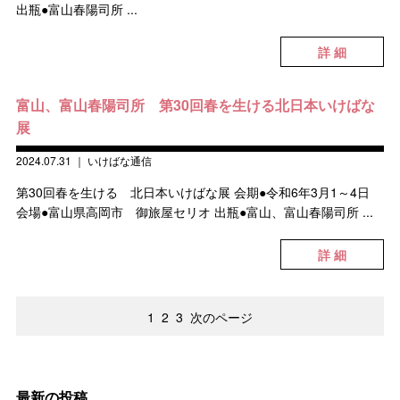
出瓶●富山春陽司所 ...
詳 細
富山、富山春陽司所 第30回春を生ける北日本いけばな
展
2024.07.31
｜
いけばな通信
第30回春を生ける 北日本いけばな展 会期●令和6年3月1～4日
会場●富山県高岡市 御旅屋セリオ 出瓶●富山、富山春陽司所 ...
詳 細
1
2
3
次のページ
最新の投稿