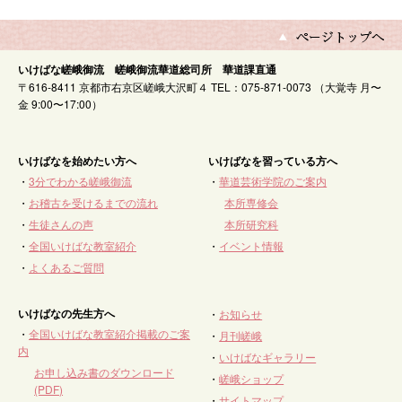
いけばな嵯峨御流 嵯峨御流華道総司所 華道課直通
〒616-8411 京都市右京区嵯峨大沢町４ TEL：075-871-0073 （大覚寺 月〜
金 9:00〜17:00）
いけばなを始めたい方へ
いけばなを習っている方へ
・
3分でわかる嵯峨御流
・
華道芸術学院のご案内
・
お稽古を受けるまでの流れ
本所専修会
・
生徒さんの声
本所研究科
・
全国いけばな教室紹介
・
イベント情報
・
よくあるご質問
いけばなの先生方へ
・
お知らせ
・
全国いけばな教室紹介掲載のご案
・
月刊嵯峨
内
・
いけばなギャラリー
お申し込み書のダウンロード
・
嵯峨ショップ
(PDF)
・
サイトマップ