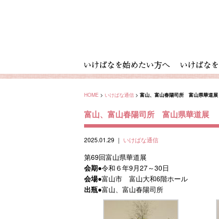
HOME
>
いけばな通信
>
富山、富山春陽司所 富山県華道展
富山、富山春陽司所 富山県華道展
2025.01.29
｜
いけばな通信
第69回富山県華道展
会期
●令和６年9月27～30日
会場
●富山市 富山大和6階ホール
出瓶
●富山、富山春陽司所