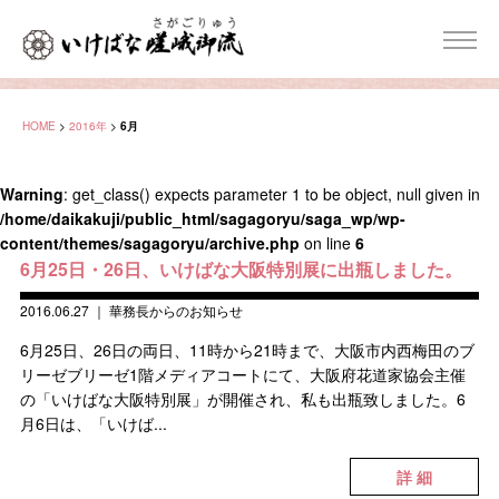
HOME
>
2016年
>
6月
Warning
: get_class() expects parameter 1 to be object, null given in
/home/daikakuji/public_html/sagagoryu/saga_wp/wp-
content/themes/sagagoryu/archive.php
on line
6
6月25日・26日、いけばな大阪特別展に出瓶しました。
2016.06.27
｜
華務長からのお知らせ
6月25日、26日の両日、11時から21時まで、大阪市内西梅田のブ
リーゼブリーゼ1階メディアコートにて、大阪府花道家協会主催
の「いけばな大阪特別展」が開催され、私も出瓶致しました。6
月6日は、「いけば...
詳 細