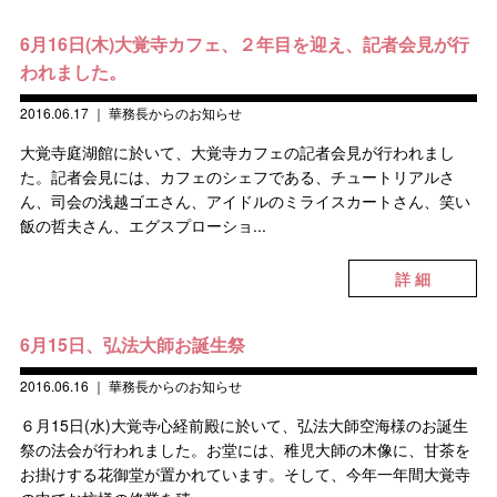
6月16日(木)大覚寺カフェ、２年目を迎え、記者会見が行
われました。
2016.06.17
｜
華務長からのお知らせ
大覚寺庭湖館に於いて、大覚寺カフェの記者会見が行われまし
た。記者会見には、カフェのシェフである、チュートリアルさ
ん、司会の浅越ゴエさん、アイドルのミライスカートさん、笑い
飯の哲夫さん、エグスプローショ...
詳 細
6月15日、弘法大師お誕生祭
2016.06.16
｜
華務長からのお知らせ
６月15日(水)大覚寺心経前殿に於いて、弘法大師空海様のお誕生
祭の法会が行われました。お堂には、稚児大師の木像に、甘茶を
お掛けする花御堂が置かれています。そして、今年一年間大覚寺