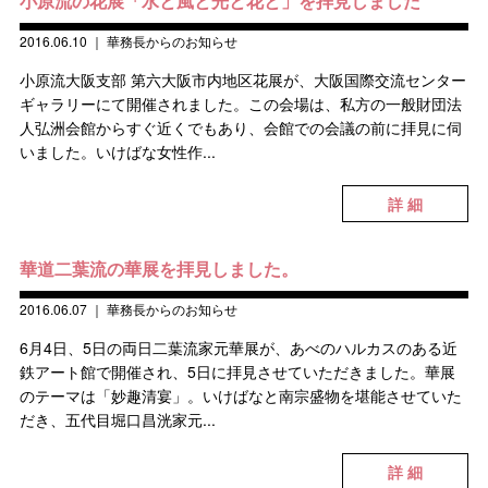
小原流の花展「水と風と光と花と」を拝見しました
2016.06.10
｜
華務長からのお知らせ
小原流大阪支部 第六大阪市内地区花展が、大阪国際交流センター
ギャラリーにて開催されました。この会場は、私方の一般財団法
人弘洲会館からすぐ近くでもあり、会館での会議の前に拝見に伺
いました。いけばな女性作...
詳 細
華道二葉流の華展を拝見しました。
2016.06.07
｜
華務長からのお知らせ
6月4日、5日の両日二葉流家元華展が、あべのハルカスのある近
鉄アート館で開催され、5日に拝見させていただきました。華展
のテーマは「妙趣清宴」。いけばなと南宗盛物を堪能させていた
だき、五代目堀口昌洸家元...
詳 細