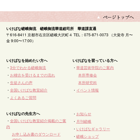
いけばな嵯峨御流 嵯峨御流華道総司所 華道課直通
〒616-8411 京都市右京区嵯峨大沢町４ TEL：075-871-0073 （大覚寺 月〜
金 9:00〜17:00）
いけばなを始めたい方へ
いけばなを習っている方へ
・
3分でわかる嵯峨御流
・
華道芸術学院のご案内
・
お稽古を受けるまでの流れ
本所専修会
・
生徒さんの声
本所研究科
・
全国いけばな教室紹介
・
イベント情報
・
よくあるご質問
いけばなの先生方へ
・
お知らせ
・
全国いけばな教室紹介掲載のご案
・
月刊嵯峨
内
・
いけばなギャラリー
お申し込み書のダウンロード
・
嵯峨ショップ
(PDF)