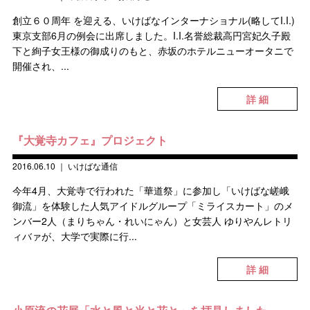
創立６０周年 を迎える、いけばなインターナショナル(略してI.I.)
東京支部6月の例会に出席しました。I.I.名誉総裁高円宮妃久子殿
下と絢子女王様の御成りのもと、赤坂のホテルニューオータニで
開催され、...
詳 細
『大覚寺カフェ』プロジェクト
2016.06.10
｜
いけばな通信
今年4月、大覚寺で行われた「華道祭」に参加し「いけばな嵯峨
御流」を体験した人気アイドルグループ「ミライスカート」のメ
ンバー2人（まりちゃん・れいにゃん）と女芸人 ゆりやんレトリ
ィバァが、大学で実際に行...
詳 細