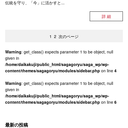
伝統を守り、「今」に活かすと...
詳 細
1
2
次のページ
Warning
: get_class() expects parameter 1 to be object, null
given in
/home/daikakuji/public_html/sagagoryu/saga_wp/wp-
content/themes/sagagoryu/modules/sidebar.php
on line
4
Warning
: get_class() expects parameter 1 to be object, null
given in
/home/daikakuji/public_html/sagagoryu/saga_wp/wp-
content/themes/sagagoryu/modules/sidebar.php
on line
6
最新の投稿