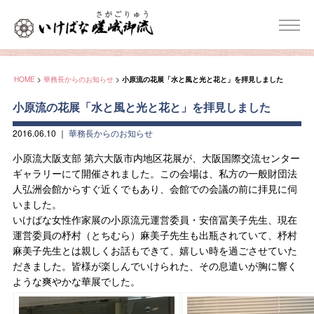
HOME
>
華務長からのお知らせ
>
小原流の花展「水と風と光と花と」を拝見しました
小原流の花展「水と風と光と花と」を拝見しました
2016.06.10
｜
華務長からのお知らせ
小原流大阪支部 第六大阪市内地区花展が、大阪国際交流センター
ギャラリーにて開催されました。この会場は、私方の一般財団法
人弘洲会館からすぐ近くでもあり、会館での会議の前に拝見に伺
いました。
いけばな女性作家展の小原流元運営委員・安倍冨美子先生、現在
運営委員の杼村（とちむら）麻美子先生も出瓶されていて、杼村
麻美子先生とは親しくお話もできて、嬉しい時を過ごさせていた
だきました。皆様が楽しんでいけられた、その息遣いが胸に響く
ような爽やかな華展でした。