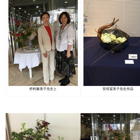
杼村麻美子先生と
安倍冨美子先生作品