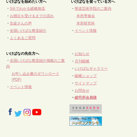
いけばなを始めたい方へ
いけばなを習っている方へ
・
3分でわかる嵯峨御流
・
華道芸術学院のご案内
・
お稽古を受けるまでの流れ
本所専修会
・
生徒さんの声
本所研究科
・
全国いけばな教室紹介
・
イベント情報
・
よくあるご質問
いけばなの先生方へ
・
お知らせ
・
全国いけばな教室紹介掲載のご案
・
月刊嵯峨
内
・
いけばなギャラリー
お申し込み書のダウンロード
・
嵯峨ショップ
(PDF)
・
サイトマップ
・
イベント情報
・
お問合せ
・
総司所会員様