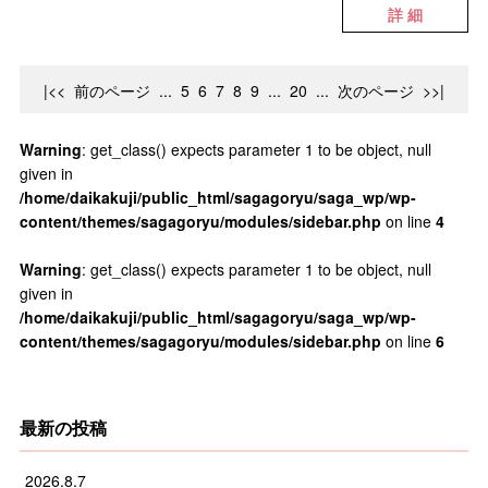
詳 細
|<<
前のページ
...
5
6
7
8
9
...
20
...
次のページ
>>|
Warning
: get_class() expects parameter 1 to be object, null
given in
/home/daikakuji/public_html/sagagoryu/saga_wp/wp-
content/themes/sagagoryu/modules/sidebar.php
on line
4
Warning
: get_class() expects parameter 1 to be object, null
given in
/home/daikakuji/public_html/sagagoryu/saga_wp/wp-
content/themes/sagagoryu/modules/sidebar.php
on line
6
最新の投稿
2026.8.7