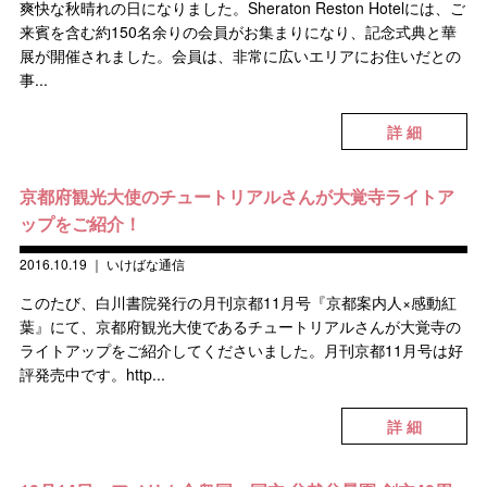
爽快な秋晴れの日になりました。Sheraton Reston Hotelには、ご
来賓を含む約150名余りの会員がお集まりになり、記念式典と華
展が開催されました。会員は、非常に広いエリアにお住いだとの
事...
詳 細
京都府観光大使のチュートリアルさんが大覚寺ライトア
ップをご紹介！
2016.10.19
｜
いけばな通信
このたび、白川書院発行の月刊京都11月号『京都案内人×感動紅
葉』にて、京都府観光大使であるチュートリアルさんが大覚寺の
ライトアップをご紹介してくださいました。月刊京都11月号は好
評発売中です。http...
詳 細