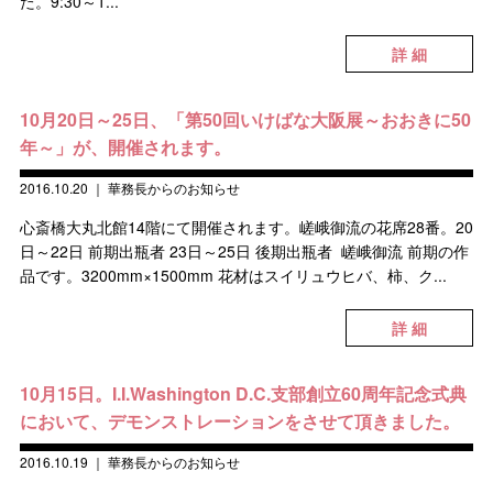
た。9:30～1...
詳 細
10月20日～25日、「第50回いけばな大阪展～おおきに50
年～」が、開催されます。
2016.10.20
｜
華務長からのお知らせ
心斎橋大丸北館14階にて開催されます。嵯峨御流の花席28番。20
日～22日 前期出瓶者 23日～25日 後期出瓶者 嵯峨御流 前期の作
品です。3200mm×1500mm 花材はスイリュウヒバ、柿、ク...
詳 細
10月15日。I.I.Washington D.C.支部創立60周年記念式典
において、デモンストレーションをさせて頂きました。
2016.10.19
｜
華務長からのお知らせ