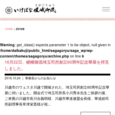
HOME
>
2016年
Warning
: get_class() expects parameter 1 to be object, null given in
/home/daikakuji/public_html/sagagoryu/saga_wp/wp-
content/themes/sagagoryu/archive.php
on line
6
10月22日、嵯峨御流埼玉司所創立60周年記念華展を拝見
しました。
2016.10.24
｜
華務長からのお知らせ
川越市のウェスタ川越で開催された、埼玉司所創立60周年記念華
展に伺いました。開会式で埼玉司所長小川秀水先生ご挨拶の後、
ご来賓の川越市長川合義明様、川越市華道連盟会長様、華道総司
所副理事長草津栄晋様が祝...