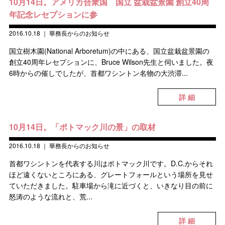
10月14日。アメリカ合衆国 国立 盆栽盆景園 創立40周
年記念レセプションに参
2016.10.18
｜
華務長からのお知らせ
国立樹木園(National Arboretum)の中にある、国立盆栽盆景園の
創立40周年レセプションに、Bruce Wilson先生と伺いました。夜
6時からの催しでしたが、首都ワシントン名物の大渋滞...
詳 細
10月14日。「ポトマック川の景」の取材
2016.10.18
｜
華務長からのお知らせ
首都ワシントンを代表する川はポトマック川です。D.C.からそれ
ほど遠くないところにある、グレートフォールという場所を見せ
ていただきました。駐車場から滝に近づくと、いきなり目の前に
怒涛のような流れと、荒...
詳 細