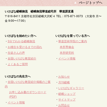
いけばな嵯峨御流 嵯峨御流華道総司所 華道課直通
〒616-8411 京都市右京区嵯峨大沢町４ TEL：075-871-0073 （大覚寺 月〜
金 9:00〜17:00）
いけばなを始めたい方へ
いけばなを習っている方へ
・
3分でわかる嵯峨御流
・
華道芸術学院のご案内
・
お稽古を受けるまでの流れ
本所専修会
・
生徒さんの声
本所研究科
・
全国いけばな教室紹介
・
イベント情報
・
よくあるご質問
いけばなの先生方へ
・
お知らせ
・
全国いけばな教室紹介掲載のご案
・
月刊嵯峨
内
・
いけばなギャラリー
お申し込み書のダウンロード
・
嵯峨ショップ
(PDF)
・
サイトマップ
・
イベント情報
・
お問合せ