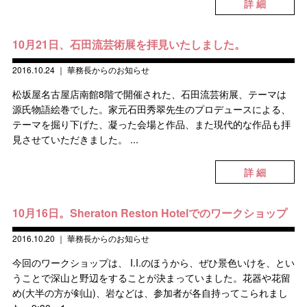
詳 細
10月21日、石田流芸術展を拝見いたしました。
2016.10.24
｜
華務長からのお知らせ
松坂屋名古屋店南館8階で開催された、石田流芸術展、テーマは
源氏物語絵巻でした。家元石田秀翠先生のプロデュースによる、
テーマを掘り下げた、凝った会場と作品、また現代的な作品も拝
見させていただきました。 ...
詳 細
10月16日。Sheraton Reston Hotelでのワークショップ
2016.10.20
｜
華務長からのお知らせ
今回のワークショップは、 I.I.のほうから、ぜひ景色いけを、とい
うことで深山と野辺をすることが決まっていました。花器や花留
め(大半の方が剣山)、岩などは、参加者が各自持ってこられまし