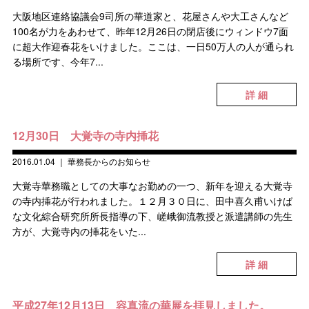
大阪地区連絡協議会9司所の華道家と、花屋さんや大工さんなど
100名が力をあわせて、昨年12月26日の閉店後にウィンドウ7面
に超大作迎春花をいけました。ここは、一日50万人の人が通られ
る場所です、今年7...
詳 細
12月30日 大覚寺の寺内挿花
2016.01.04
｜
華務長からのお知らせ
大覚寺華務職としての大事なお勤めの一つ、新年を迎える大覚寺
の寺内挿花が行われました。１２月３０日に、田中喜久甫いけば
な文化綜合研究所所長指導の下、嵯峨御流教授と派遣講師の先生
方が、大覚寺内の挿花をいた...
詳 細
平成27年12月13日 容真流の華展を拝見しました。