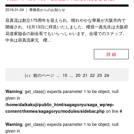
2016.01.04
｜
華務長からのお知らせ
容真流は創立175周年を迎えられ、晴れやかな華展が大阪市内で
開催され、12月13日に拝見いたしました。櫻居一真先生は大阪府
花道家協会の副会長でもいらっしゃいます。会場でのスナップ。
中央は容真流家元 櫻...
詳 細
|<<
前のページ
...
10
...
20
21
22
23
24
Warning
: get_class() expects parameter 1 to be object, null
given in
/home/daikakuji/public_html/sagagoryu/saga_wp/wp-
content/themes/sagagoryu/modules/sidebar.php
on line
4
Warning
: get_class() expects parameter 1 to be object, null
given in