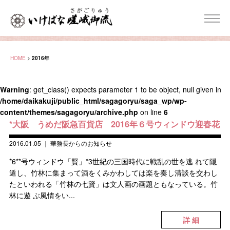
HOME
>
2016年
Warning
: get_class() expects parameter 1 to be object, null given in
/home/daikakuji/public_html/sagagoryu/saga_wp/wp-
content/themes/sagagoryu/archive.php
on line
6
*大阪 うめだ阪急百貨店 2016年６号ウィンドウ迎春花
2016.01.05
｜
華務長からのお知らせ
*6**号ウィンドウ「賢」*3世紀の三国時代に戦乱の世を逃 れて隠
遁し、竹林に集まって酒をくみかわしては楽を奏し清談を交わし
たといわれる「竹林の七賢」は文人画の画題ともなっている。竹
林に遊 ぶ風情をい...
詳 細