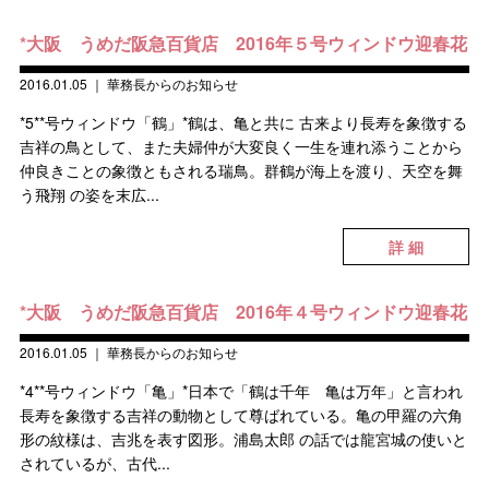
*大阪 うめだ阪急百貨店 2016年５号ウィンドウ迎春花
2016.01.05
｜
華務長からのお知らせ
*5**号ウィンドウ「鶴」*鶴は、亀と共に 古来より長寿を象徴する
吉祥の鳥として、また夫婦仲が大変良く一生を連れ添うことから
仲良きことの象徴ともされる瑞鳥。群鶴が海上を渡り、天空を舞
う飛翔 の姿を末広...
詳 細
*大阪 うめだ阪急百貨店 2016年４号ウィンドウ迎春花
2016.01.05
｜
華務長からのお知らせ
*4**号ウィンドウ「亀」*日本で「鶴は千年 亀は万年」と言われ
長寿を象徴する吉祥の動物として尊ばれている。亀の甲羅の六角
形の紋様は、吉兆を表す図形。浦島太郎 の話では龍宮城の使いと
されているが、古代...