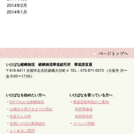
2014年2月
2014年1月
いけばな嵯峨御流 嵯峨御流華道総司所 華道課直通
〒616-8411 京都市右京区嵯峨大沢町４ TEL：075-871-0073 （大覚寺 月〜
金 9:00〜17:00）
いけばなを始めたい方へ
いけばなを習っている方へ
・
3分でわかる嵯峨御流
・
華道芸術学院のご案内
・
お稽古を受けるまでの流れ
本所専修会
・
生徒さんの声
本所研究科
・
全国いけばな教室紹介
・
イベント情報
・
よくあるご質問