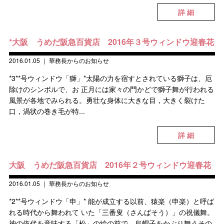
詳 細
*大阪 うめだ阪急百貨店 2016年３号ウィンドウ迎春花
2016.01.05
｜
華務長からのお知らせ
*3**号ウィンドウ「獅」*太陽の力を宿すとされている獅子は、厄
除けのシンボルで、お 正月には家々の門かどで獅子舞が行われる
風景が各地でみられる。勇壮な身体に大きな目，大きく裂けた
口，渦状の巻き毛が特...
詳 細
大阪 うめだ阪急百貨店 2016年２号ウィンドウ迎春花
2016.01.05
｜
華務長からのお知らせ
*2**号ウィンドウ「申」* 能が成立する以前、猿楽（申楽）と呼ば
れる時代から舞われて いた「三番叟（さんばそう）」の祝儀舞。
神の依代を意味する「松」の絵の前で、烏帽子をかぶり舞うその