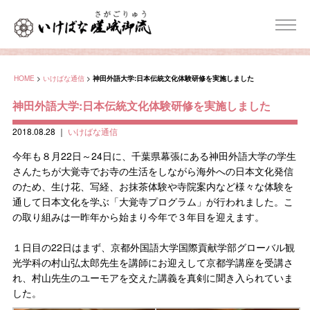
HOME
>
いけばな通信
>
神田外語大学:日本伝統文化体験研修を実施しました
神田外語大学:日本伝統文化体験研修を実施しました
2018.08.28
｜
いけばな通信
今年も８月22日～24日に、千葉県幕張にある神田外語大学の学生
さんたちが大覚寺でお寺の生活をしながら海外への日本文化発信
のため、生け花、写経、お抹茶体験や寺院案内など様々な体験を
通して日本文化を学ぶ「大覚寺プログラム」が行われました。こ
の取り組みは一昨年から始まり今年で３年目を迎えます。
１日目の22日はまず、京都外国語大学国際貢献学部グローバル観
光学科の村山弘太郎先生を講師にお迎えして京都学講座を受講さ
れ、村山先生のユーモアを交えた講義を真剣に聞き入られていま
した。