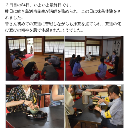
３日目の24日、いよいよ最終日です。
昨日に続き島満甫先生が講師を務められ、この日は抹茶体験をさ
れました。
皆さん初めての茶道に苦戦しながらも抹茶を点てられ、茶道の侘
び寂びの精神を肌で体感されたようでした。