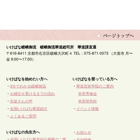
いけばな嵯峨御流 嵯峨御流華道総司所 華道課直通
〒616-8411 京都市右京区嵯峨大沢町４ TEL：075-871-0073 （大覚寺 月〜
金 9:00〜17:00）
いけばなを始めたい方へ
いけばなを習っている方へ
・
3分でわかる嵯峨御流
・
華道芸術学院のご案内
・
お稽古を受けるまでの流れ
本所専修会
・
生徒さんの声
本所研究科
・
全国いけばな教室紹介
・
イベント情報
・
よくあるご質問
いけばなの先生方へ
・
お知らせ
・
全国いけばな教室紹介掲載のご案
・
月刊嵯峨