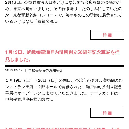
2月13日。公益財団法人日本いけばな芸術協会広報部の会議のた
め、東京へ向かいました。その行き帰り、たのしみにしていたの
が、京都駅新幹線コンコースで、毎年冬のこの季節に展示されて
いるいけばな展「京都名流...
詳 細
1月19日。嵯峨御流瀬戸内司所創立50周年記念華展を拝
見しました。
2019.02.14
｜
華務長からのお知らせ
１月19日（土）・20日（日）の両日、今治市のタオル美術館及び
レストラン王府井２階ホールで開催された、瀬戸内司所創立記念
華展のオープニングによせていただきました。テープカットは、
伊勢俊雄理事長様ご臨席...
詳 細