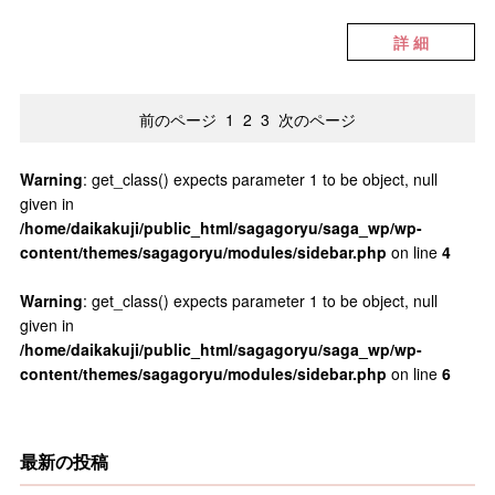
詳 細
前のページ
1
2
3
次のページ
Warning
: get_class() expects parameter 1 to be object, null
given in
/home/daikakuji/public_html/sagagoryu/saga_wp/wp-
content/themes/sagagoryu/modules/sidebar.php
on line
4
Warning
: get_class() expects parameter 1 to be object, null
given in
/home/daikakuji/public_html/sagagoryu/saga_wp/wp-
content/themes/sagagoryu/modules/sidebar.php
on line
6
最新の投稿