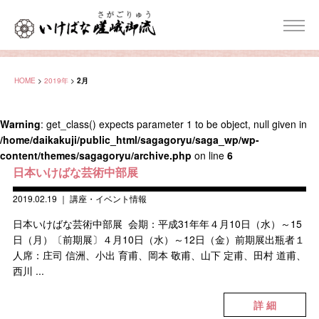
HOME
>
2019年
>
2月
Warning
: get_class() expects parameter 1 to be object, null given in
/home/daikakuji/public_html/sagagoryu/saga_wp/wp-
content/themes/sagagoryu/archive.php
on line
6
日本いけばな芸術中部展
2019.02.19
｜
講座・イベント情報
日本いけばな芸術中部展 会期：平成31年年４月10日（水）～15
日（月）〔前期展〕４月10日（水）～12日（金）前期展出瓶者１
人席：庄司 信洲、小出 育甫、岡本 敬甫、山下 定甫、田村 道甫、
西川 ...
詳 細