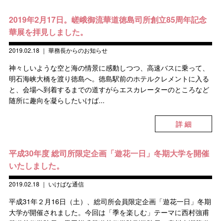
2019年2月17日。嵯峨御流華道徳島司所創立85周年記念
華展を拝見しました。
2019.02.18
｜
華務長からのお知らせ
神々しいような空と海の情景に感動しつつ、高速バスに乗って、
明石海峡大橋を渡り徳島へ。徳島駅前のホテルクレメントに入る
と、会場へ到着するまでの道すがらエスカレーターのところなど
随所に趣向を凝らしたいけば...
詳 細
平成30年度 総司所限定企画「遊花一日」冬期大学を開催
いたしました。
2019.02.18
｜
いけばな通信
平成31年２月16日（土）、総司所会員限定企画「遊花一日」冬期
大学が開催されました。今回は「季を楽しむ」テーマに西村強甫