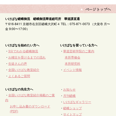
いけばな嵯峨御流 嵯峨御流華道総司所 華道課直通
〒616-8411 京都市右京区嵯峨大沢町４ TEL：075-871-0073 （大覚寺 月〜
金 9:00〜17:00）
いけばなを始めたい方へ
いけばなを習っている方へ
・
3分でわかる嵯峨御流
・
華道芸術学院のご案内
・
お稽古を受けるまでの流れ
本所専修会
・
生徒さんの声
本所研究科
・
全国いけばな教室紹介
・
イベント情報
・
よくあるご質問
いけばなの先生方へ
・
お知らせ
・
全国いけばな教室紹介掲載のご案
・
月刊嵯峨
内
・
いけばなギャラリー
お申し込み書のダウンロード
・
嵯峨ショップ
(PDF)
・
サイトマップ