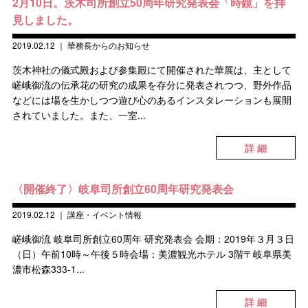
2月10日。茨木司所創立50周年研究発表会「時鏡」を拝
見しました。
2019.02.12
｜
華務長からのお知らせ
茨木神社の儀式殿および参集殿にて開催された華展は、主として
嵯峨御流の伝承花の研究の成果を存分に発表されつつ、野外作品
などには場を生かしつつ遊び心のあるインスタレーションも展開
されていました。また、一室...
詳 細
〈開催終了〉岐阜司所創立60周年研究発表会
2019.02.12
｜
講座・イベント情報
嵯峨御流 岐阜司所創立60周年 研究発表会 会期：2019年３月３日
（日）午前10時～午後５時会場：美濃観光ホテル 3階〒岐阜県美
濃市松森333-1...
詳 細