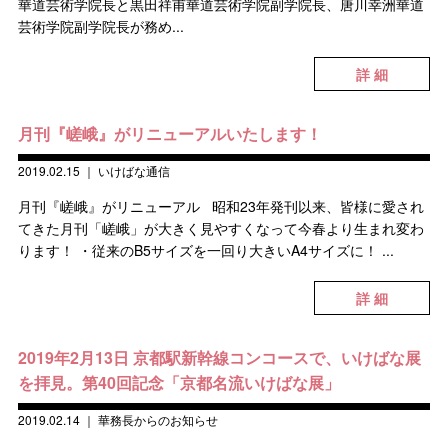
華道芸術学院長と黒田祥甫華道芸術学院副学院長、唐川幸洲華道
芸術学院副学院長が務め...
詳 細
月刊『嵯峨』がリニューアルいたします！
2019.02.15
｜
いけばな通信
月刊『嵯峨』がリニューアル 昭和23年発刊以来、皆様に愛され
てきた月刊「嵯峨」が大きく見やすくなって今春より生まれ変わ
ります！ ・従来のB5サイズを一回り大きいA4サイズに！ ...
詳 細
2019年2月13日 京都駅新幹線コンコースで、いけばな展
を拝見。第40回記念「京都名流いけばな展」
2019.02.14
｜
華務長からのお知らせ