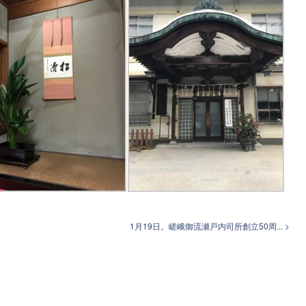
1月19日。嵯峨御流瀬戸内司所創立50周... >