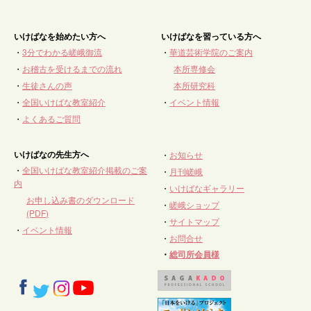
いけばなを始めたい方へ
いけばなを習っている方へ
・
3分でわかる嵯峨御流
・
華道芸術学院のご案内
・
お稽古を受けるまでの流れ
本所専修会
・
生徒さんの声
本所研究科
・
全国いけばな教室紹介
・
イベント情報
・
よくあるご質問
いけばなの先生方へ
・
お知らせ
・
全国いけばな教室紹介掲載のご案
・
月刊嵯峨
内
・
いけばなギャラリー
お申し込み書のダウンロード
・
嵯峨ショップ
(PDF)
・
サイトマップ
・
イベント情報
・
お問合せ
・
総司所会員様