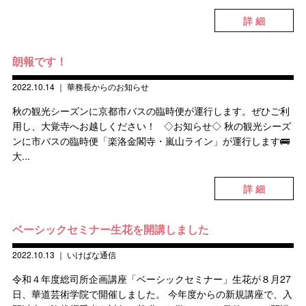
詳 細
朗報です！
2022.10.14
｜
華務長からのお知らせ
秋の観光シーズンに京都市バスの臨時便が運行します。ぜひご利
用し、大覚寺へお越しください！ ◇お知らせ◇ 秋の観光シーズ
ンに市バスの臨時便「楽洛金閣寺・嵐山ライン」が運行します🚌
大...
詳 細
ベーシックセミナー生花を開講しました
2022.10.13
｜
いけばな通信
令和４年度総司所企画講座「ベーシックセミナー」生花が８月27
日、華道芸術学院で開催しました。 今年度からの新規講座で、入