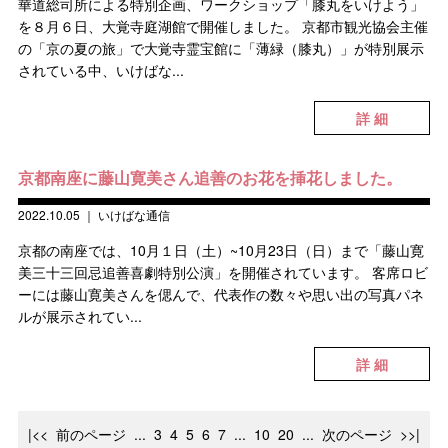
華道総司所による特別企画、ワークショップ「膝丸をいけよう」
を８月６日、大覚寺庭湖館で開催しました。 京都市観光協会主催
の「京の夏の旅」で大覚寺霊宝館に「薄緑（膝丸）」が特別展示
されている中、いけばな...
詳 細
京都南座に藤山寛美さん追善のお花を挿花しました。
2022.10.05
｜
いけばな通信
京都の南座では、10月１日（土）~10月23日（日）まで「藤山寛
美三十三回忌追善喜劇特別公演」を開催されています。 客席ロビ
ーには藤山寛美さんを偲んで、代表作の数々や思い出の写真パネ
ルが展示されてい...
詳 細
|<<
前のページ
...
3
4
5
6
7
...
10
20
...
次のページ
>>|