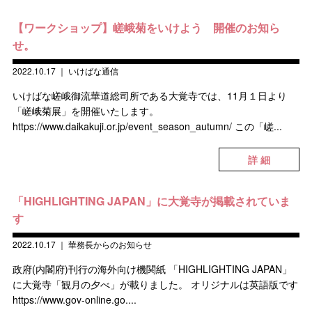
【ワークショップ】嵯峨菊をいけよう 開催のお知ら
せ。
2022.10.17
｜
いけばな通信
いけばな嵯峨御流華道総司所である大覚寺では、11月１日より
「嵯峨菊展」を開催いたします。
https://www.daikakuji.or.jp/event_season_autumn/ この「嵯...
詳 細
「HIGHLIGHTING JAPAN」に大覚寺が掲載されていま
す
2022.10.17
｜
華務長からのお知らせ
政府(内閣府)刊行の海外向け機関紙 「HIGHLIGHTING JAPAN」
に大覚寺「観月の夕べ」が載りました。 オリジナルは英語版です
https://www.gov-online.go....