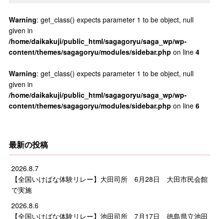
Warning
: get_class() expects parameter 1 to be object, null
given in
/home/daikakuji/public_html/sagagoryu/saga_wp/wp-
content/themes/sagagoryu/modules/sidebar.php
on line
4
Warning
: get_class() expects parameter 1 to be object, null
given in
/home/daikakuji/public_html/sagagoryu/saga_wp/wp-
content/themes/sagagoryu/modules/sidebar.php
on line
6
最新の投稿
2026.8.7
【全国いけばな体験リレー】大田司所 6月28日 大田市民会館
で実施
2026.8.6
【全国いけばな体験リレー】池田司所 7月17日 徳島県立池田