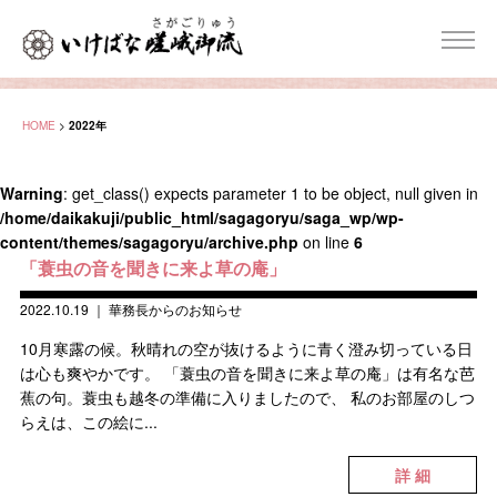
HOME
>
2022年
Warning
: get_class() expects parameter 1 to be object, null given in
/home/daikakuji/public_html/sagagoryu/saga_wp/wp-
content/themes/sagagoryu/archive.php
on line
6
「蓑虫の音を聞きに来よ草の庵」
2022.10.19
｜
華務長からのお知らせ
10月寒露の候。秋晴れの空が抜けるように青く澄み切っている日
は心も爽やかです。 「蓑虫の音を聞きに来よ草の庵」は有名な芭
蕉の句。蓑虫も越冬の準備に入りましたので、 私のお部屋のしつ
らえは、この絵に...
詳 細