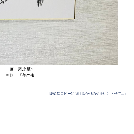
画：瀬原篁冲
画題：「美の虫」
能楽堂ロビーに演目ゆかりの菊をいけさせて... >