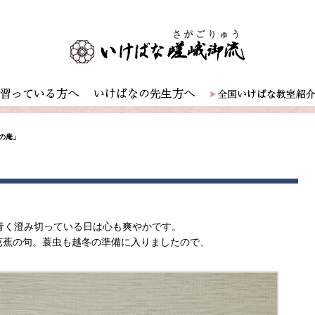
の庵」
青く澄み切っている日は心も爽やかです。
芭蕉の句。蓑虫も越冬の準備に入りましたので、