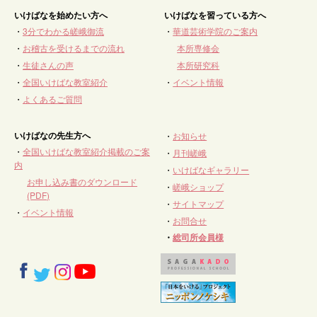
いけばなを始めたい方へ
いけばなを習っている方へ
・
3分でわかる嵯峨御流
・
華道芸術学院のご案内
・
お稽古を受けるまでの流れ
本所専修会
・
生徒さんの声
本所研究科
・
全国いけばな教室紹介
・
イベント情報
・
よくあるご質問
いけばなの先生方へ
・
お知らせ
・
全国いけばな教室紹介掲載のご案
・
月刊嵯峨
内
・
いけばなギャラリー
お申し込み書のダウンロード
・
嵯峨ショップ
(PDF)
・
サイトマップ
・
イベント情報
・
お問合せ
・
総司所会員様