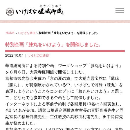
HOME
>
いけばな通信
>
特別企画「膝丸をいけよう」を開催しました。
特別企画「膝丸をいけよう」を開催しました。
2022.10.07
｜
いけばな通信
華道総司所による特別企画、ワークショップ「膝丸をいけよう」
を８月６日、大覚寺庭湖館で開催しました。
京都市観光協会主催の「京の夏の旅」で大覚寺霊宝館に「薄緑
（膝丸）」が特別展示されている中、いけばなで薄緑（膝丸）を
表現しようということをコンセプトに「膝丸をいけよう」と題し
て、どなたでも参加できる企画として開催しました。
インターネットによる事前予約制で各回定員10名の３回実施し、
合計31名が参加。講師は華道企画推進室室長の青野直甫先生と同
副室長の福居邦鷹先生、主任教授の髙砂由利甫先生、田中尚甫先
生が務めました。
参加者のほとんどが、いけばなは初めてという方でしたが、青野