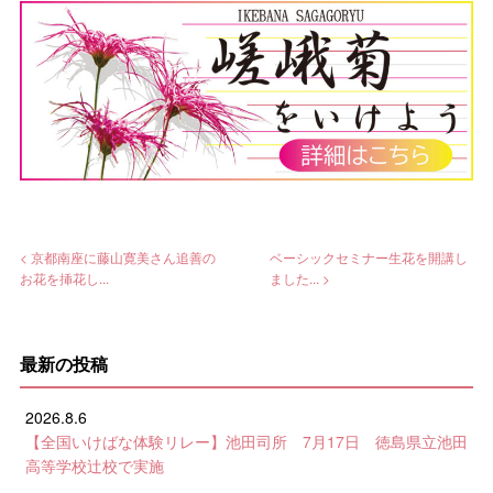
< 京都南座に藤山寛美さん追善の
ベーシックセミナー生花を開講し
お花を挿花し...
ました... >
最新の投稿
2026.8.6
【全国いけばな体験リレー】池田司所 7月17日 徳島県立池田
高等学校辻校で実施