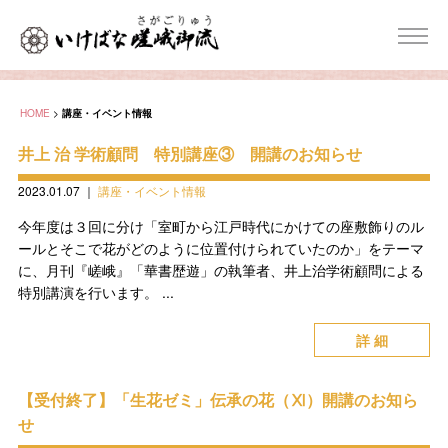
HOME
>
講座・イベント情報
井上 治 学術顧問 特別講座③ 開講のお知らせ
2023.01.07
｜
講座・イベント情報
今年度は３回に分け「室町から江戸時代にかけての座敷飾りのル
ールとそこで花がどのように位置付けられていたのか」をテーマ
に、月刊『嵯峨』「華書歴遊」の執筆者、井上治学術顧問による
特別講演を行います。 ...
詳 細
【受付終了】「生花ゼミ」伝承の花（Ⅺ）開講のお知ら
せ