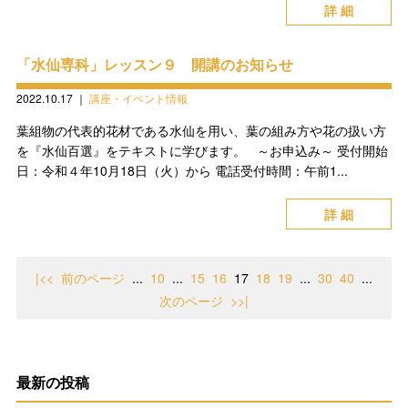
詳 細
「水仙専科」レッスン９ 開講のお知らせ
2022.10.17
｜
講座・イベント情報
葉組物の代表的花材である水仙を用い、葉の組み方や花の扱い方
を『水仙百選』をテキストに学びます。 ～お申込み～ 受付開始
日：令和４年10月18日（火）から 電話受付時間：午前1...
詳 細
|<<
前のページ
...
10
...
15
16
17
18
19
...
30
40
...
次のページ
>>|
最新の投稿