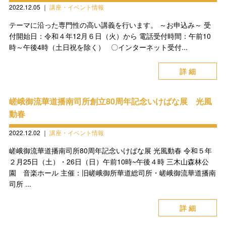
2022.12.05
｜
講座・イベント情報
テーマに沿った専門性の高い講義を行います。 ～お申込み～ 受
付開始日：令和４年12月６日（火）から 電話受付時間：午前10
時～午後4時（土日祝を除く） 〇インターネット受付...
詳 細
嵯峨御流華道播南司所創立80周年記念いけばな展 光風
動春
2022.12.02
｜
講座・イベント情報
嵯峨御流華道播南司所80周年記念いけばな展 光風動春 令和５年
２月25日（土）・26日（日）午前10時~午後４時 三木山森林公
園 音楽ホール 主催：旧嵯峨御所華道総司所・嵯峨御流華道播南
司所 ...
詳 細