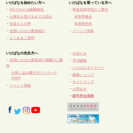
いけばなを始めたい方へ
いけばなを習っている方へ
・
3分でわかる嵯峨御流
・
華道芸術学院のご案内
・
お稽古を受けるまでの流れ
本所専修会
・
生徒さんの声
本所研究科
・
全国いけばな教室紹介
・
イベント情報
・
よくあるご質問
いけばなの先生方へ
・
お知らせ
・
全国いけばな教室紹介掲載のご案
・
月刊嵯峨
内
・
いけばなギャラリー
お申し込み書のダウンロード
・
嵯峨ショップ
(PDF)
・
サイトマップ
・
イベント情報
・
お問合せ
・
総司所会員様