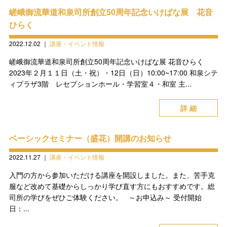
嵯峨御流華道和泉司所創立50周年記念いけばな展 花音
ひらく
2022.12.02
｜
講座・イベント情報
嵯峨御流華道和泉司所創立50周年記念いけばな展 花音ひらく
2023年２月１１日（土・祝）・12日（日）10:00~17:00 和泉シテ
ィプラザ3階 レセプションホール・学習室４・和室 主...
詳 細
ベーシックセミナー（盛花）開講のお知らせ
2022.11.27
｜
講座・イベント情報
入門の方から参加いただける講座を開設しました。また、苦手克
服など改めて基礎からしっかり学び直す方にもおすすめです。総
司所の学びをぜひご体験ください。 ～お申込み～ 受付開始
日：...