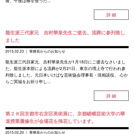
後、午後は柳を使った...
詳 細
龍生派三代家元 吉村華泉先生ご逝去。流葬に参列致し
ました
2015.02.23
｜
華務長からのお知らせ
龍生派三代目家元、吉村華泉先生が1月18日にご逝去なさいまし
た。龍生派本部による流葬が2月21日、東京の増上寺で行われ参
列致しました。元日本いけばな芸術協会理事長・現相談役。 心か
らご冥福をお祈り申し...
詳 細
第２８回京都市右京区美術展に、京都嵯峨芸術大学の華
道授業履修生が会場花を挿花しています。
2015.02.20
｜
華務長からのお知らせ