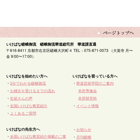
いけばな嵯峨御流 嵯峨御流華道総司所 華道課直通
〒616-8411 京都市右京区嵯峨大沢町４ TEL：075-871-0073 （大覚寺 月〜
金 9:00〜17:00）
いけばなを始めたい方へ
いけばなを習っている方へ
・
3分でわかる嵯峨御流
・
華道芸術学院のご案内
・
お稽古を受けるまでの流れ
本所専修会
・
生徒さんの声
本所研究科
・
全国いけばな教室紹介
・
イベント情報
・
よくあるご質問
いけばなの先生方へ
・
お知らせ
・
全国いけばな教室紹介掲載のご案
・
月刊嵯峨