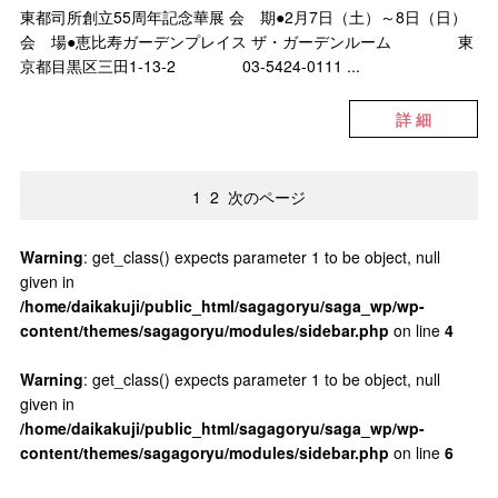
東都司所創立55周年記念華展 会 期●2月7日（土）～8日（日）
会 場●恵比寿ガーデンプレイス ザ・ガーデンルーム 東
京都目黒区三田1-13-2 03-5424-0111 ...
詳 細
1
2
次のページ
Warning
: get_class() expects parameter 1 to be object, null
given in
/home/daikakuji/public_html/sagagoryu/saga_wp/wp-
content/themes/sagagoryu/modules/sidebar.php
on line
4
Warning
: get_class() expects parameter 1 to be object, null
given in
/home/daikakuji/public_html/sagagoryu/saga_wp/wp-
content/themes/sagagoryu/modules/sidebar.php
on line
6