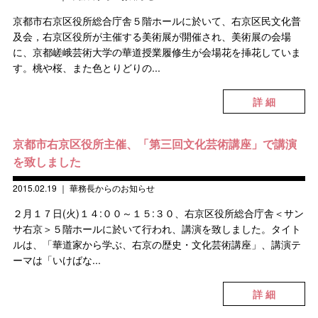
京都市右京区役所総合庁舎５階ホールに於いて、右京区民文化普
及会，右京区役所が主催する美術展が開催され、美術展の会場
に、京都嵯峨芸術大学の華道授業履修生が会場花を挿花していま
す。桃や桜、また色とりどりの...
詳 細
京都市右京区役所主催、「第三回文化芸術講座」で講演
を致しました
2015.02.19
｜
華務長からのお知らせ
２月１７日(火)１４:００～１５:３０、右京区役所総合庁舎＜サン
サ右京＞５階ホールに於いて行われ、講演を致しました。タイト
ルは、「華道家から学ぶ、右京の歴史・文化芸術講座」、講演テ
ーマは「いけばな...
詳 細