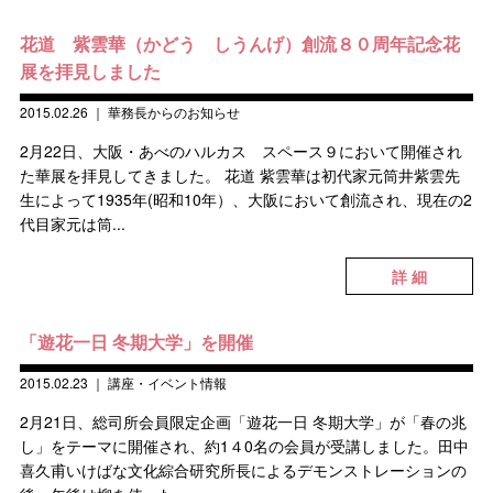
花道 紫雲華（かどう しうんげ）創流８０周年記念花
展を拝見しました
2015.02.26
｜
華務長からのお知らせ
2月22日、大阪・あべのハルカス スペース９において開催され
た華展を拝見してきました。 花道 紫雲華は初代家元筒井紫雲先
生によって1935年(昭和10年）、大阪において創流され、現在の2
代目家元は筒...
詳 細
「遊花一日 冬期大学」を開催
2015.02.23
｜
講座・イベント情報
2月21日、総司所会員限定企画「遊花一日 冬期大学」が「春の兆
し」をテーマに開催され、約1４0名の会員が受講しました。田中
喜久甫いけばな文化綜合研究所長によるデモンストレーションの