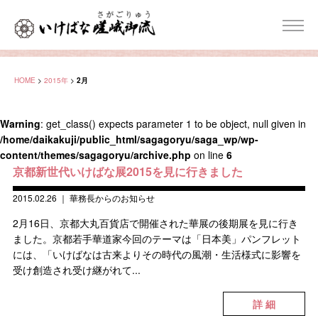
HOME
>
2015年
>
2月
Warning
: get_class() expects parameter 1 to be object, null given in
/home/daikakuji/public_html/sagagoryu/saga_wp/wp-
content/themes/sagagoryu/archive.php
on line
6
京都新世代いけばな展2015を見に行きました
2015.02.26
｜
華務長からのお知らせ
2月16日、京都大丸百貨店で開催された華展の後期展を見に行き
ました。京都若手華道家今回のテーマは「日本美」パンフレット
には、「いけばなは古来よりその時代の風潮・生活様式に影響を
受け創造され受け継がれて...
詳 細