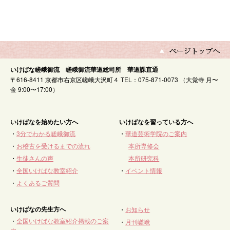
いけばな嵯峨御流 嵯峨御流華道総司所 華道課直通
〒616-8411 京都市右京区嵯峨大沢町４ TEL：075-871-0073 （大覚寺 月〜
金 9:00〜17:00）
いけばなを始めたい方へ
いけばなを習っている方へ
・
3分でわかる嵯峨御流
・
華道芸術学院のご案内
・
お稽古を受けるまでの流れ
本所専修会
・
生徒さんの声
本所研究科
・
全国いけばな教室紹介
・
イベント情報
・
よくあるご質問
いけばなの先生方へ
・
お知らせ
・
全国いけばな教室紹介掲載のご案
・
月刊嵯峨