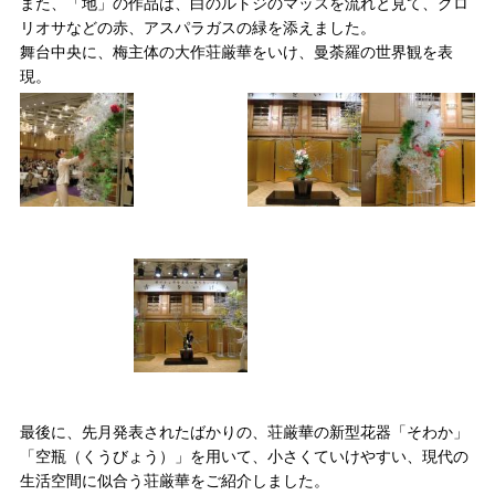
また、「地」の作品は、白のルトジのマッスを流れと見て、グロ
リオサなどの赤、アスパラガスの緑を添えました。
舞台中央に、梅主体の大作荘厳華をいけ、曼荼羅の世界観を表
現。
最後に、先月発表されたばかりの、荘厳華の新型花器「そわか」
「空瓶（くうびょう）」を用いて、小さくていけやすい、現代の
生活空間に似合う荘厳華をご紹介しました。