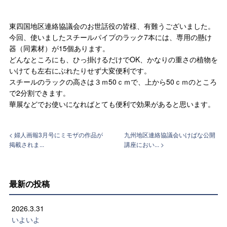
東四国地区連絡協議会のお世話役の皆様、有難うございました。
今回、使いましたスチールパイプのラック7本には、専用の懸け
器（同素材）が15個あります。
どんなところにも、ひっ掛けるだけでOK、かなりの重さの植物を
いけても左右にぶれたりせず大変便利です。
スチールのラックの高さは３ｍ50ｃｍで、上から50ｃｍのところ
で2分割できます。
華展などでお使いになればとても便利で効果があると思います。
< 婦人画報3月号にミモザの作品が
九州地区連絡協議会いけばな公開
掲載されま...
講座におい... >
最新の投稿
2026.3.31
いよいよ