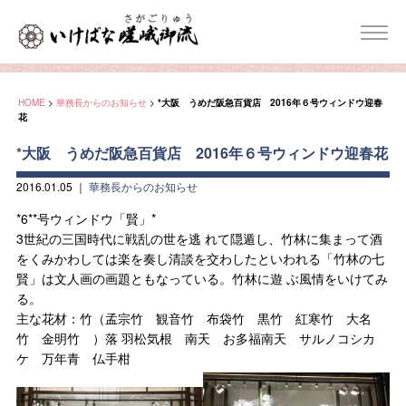
HOME
>
華務長からのお知らせ
>
*大阪 うめだ阪急百貨店 2016年６号ウィンドウ迎春
花
*大阪 うめだ阪急百貨店 2016年６号ウィンドウ迎春花
2016.01.05
｜
華務長からのお知らせ
*6**号ウィンドウ「賢」*
3世紀の三国時代に戦乱の世を逃 れて隠遁し、竹林に集まって酒
をくみかわしては楽を奏し清談を交わしたといわれる「竹林の七
賢」は文人画の画題ともなっている。竹林に遊 ぶ風情をいけてみ
る。
主な花材：竹（孟宗竹 観音竹 布袋竹 黒竹 紅寒竹 大名
竹 金明竹 ）落 羽松気根 南天 お多福南天 サルノコシカ
ケ 万年青 仏手柑