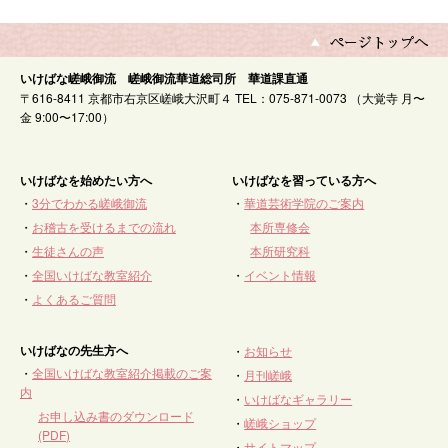
いけばな嵯峨御流 嵯峨御流華道総司所 華道課直通
〒616-8411 京都市右京区嵯峨大沢町４ TEL：075-871-0073 （大覚寺 月〜
金 9:00〜17:00）
いけばなを始めたい方へ
いけばなを習っている方へ
・
3分でわかる嵯峨御流
・
華道芸術学院のご案内
・
お稽古を受けるまでの流れ
本所専修会
・
生徒さんの声
本所研究科
・
全国いけばな教室紹介
・
イベント情報
・
よくあるご質問
いけばなの先生方へ
・
お知らせ
・
全国いけばな教室紹介掲載のご案
・
月刊嵯峨
内
・
いけばなギャラリー
お申し込み書のダウンロード
・
嵯峨ショップ
(PDF)
・
サイトマップ