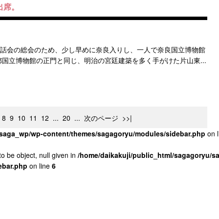
出席。
懇話会の総会のため、少し早めに奈良入りし、一人で奈良国立博物館
国立博物館の正門と同じ、明治の宮廷建築を多く手がけた片山東...
8
9
10
11
12
...
20
...
次のページ
>>|
u/saga_wp/wp-content/themes/sagagoryu/modules/sidebar.php
on 
o be object, null given in
/home/daikakuji/public_html/sagagoryu/
ebar.php
on line
6