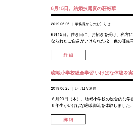
6月15日。結婚披露宴の荘厳華
2019.06.26
｜
華務長からのお知らせ
6月15日。佳き日に、お招きを受け、私方
なられたご自身がいけられた松一色の荘厳華
詳 細
嵯峨小学校総合学習 いけばな体験を
2019.06.25
｜
いけばな通信
６月20日（木）、嵯峨小学校の総合的な学
６年生がいけばな嵯峨御流を体験しました。
詳 細