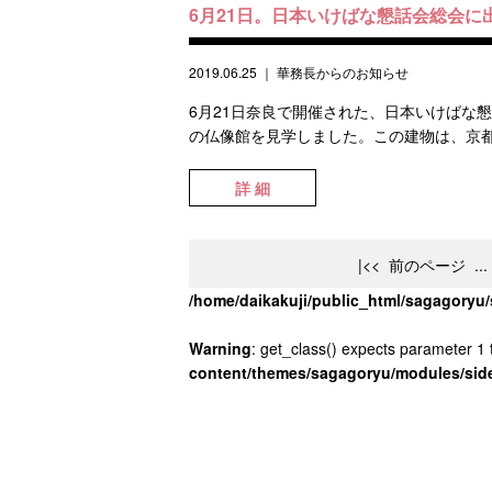
6月21日。日本いけばな懇話会総会に
2019.06.25
｜
華務長からのお知らせ
6月21日奈良で開催された、日本いけばな
の仏像館を見学しました。この建物は、京都
詳 細
|<<
前のページ
...
/home/daikakuji/public_html/sagagory
Warning
: get_class() expects parameter 1 t
content/themes/sagagoryu/modules/sid