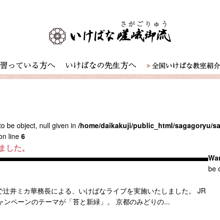
o be object, null given in
/home/daikakuji/public_html/sagagoryu/
on line
6
ました。
Wa
be o
辻󠄀井ミカ華務長による、いけばなライブを実施いたしました。 JR
ンペーンのテーマが「苔と新緑」。 京都のみどりの...