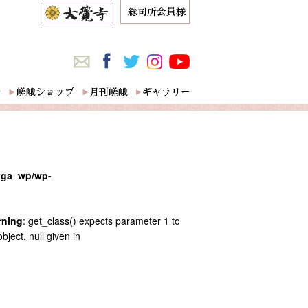
saga_wp/wp-
rning
: get_class() expects parameter 1 to
bject, null given in