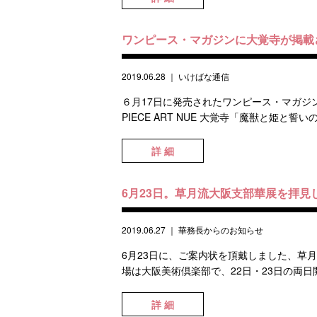
ワンピース・マガジンに大覚寺が掲載
2019.06.28
｜
いけばな通信
６月17日に発売されたワンピース・マガジンV
PIECE ART NUE 大覚寺「魔獣と姫と誓
詳 細
6月23日。草月流大阪支部華展を拝見
2019.06.27
｜
華務長からのお知らせ
6月23日に、ご案内状を頂戴しました、草
場は大阪美術倶楽部で、22日・23日の両日開
詳 細