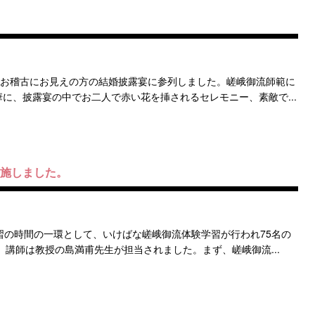
にお稽古にお見えの方の結婚披露宴に参列しました。嵯峨御流師範に
に、披露宴の中でお二人で赤い花を挿されるセレモニー、素敵で...
実施しました。
習の時間の一環として、いけばな嵯峨御流体験学習が行われ75名の
 講師は教授の島満甫先生が担当されました。まず、嵯峨御流...