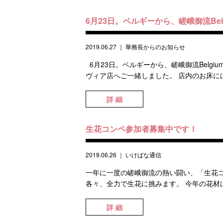
6月23日。ベルギーから、嵯峨御流Belg
2019.06.27
｜
華務長からのお知らせ
6月23日。ベルギーから、嵯峨御流Belgiu
ヴィア店へご一緒しました。 店内のお床には
詳 細
生花コンペ参加者募集中です！
2019.06.26
｜
いけばな通信
一年に一度の嵯峨御流の熱い闘い、「生花コ
各々、全力で生花に挑みます。 今年の花材は
詳 細