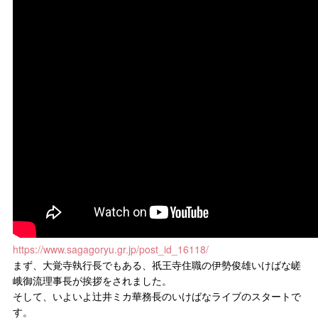
https://www.sagagoryu.gr.jp/post_id_16118/
まず、大覚寺執行長でもある、祇王寺住職の伊勢俊雄いけばな嵯
峨御流理事長が挨拶をされました。
そして、いよいよ辻󠄀井ミカ華務長のいけばなライブのスタートで
す。