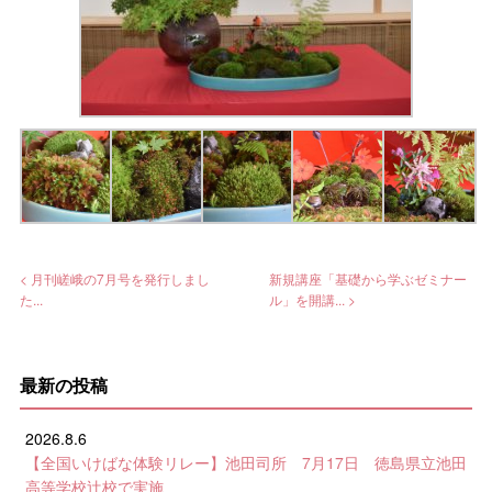
< 月刊嵯峨の7月号を発行しまし
新規講座「基礎から学ぶゼミナー
た...
ル」を開講... >
最新の投稿
2026.8.6
【全国いけばな体験リレー】池田司所 7月17日 徳島県立池田
高等学校辻校で実施