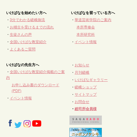
いけばなを始めたい方へ
いけばなを習っている方へ
・
3分でわかる嵯峨御流
・
華道芸術学院のご案内
・
お稽古を受けるまでの流れ
本所専修会
・
生徒さんの声
本所研究科
・
全国いけばな教室紹介
・
イベント情報
・
よくあるご質問
いけばなの先生方へ
・
お知らせ
・
全国いけばな教室紹介掲載のご案
・
月刊嵯峨
内
・
いけばなギャラリー
お申し込み書のダウンロード
・
嵯峨ショップ
(PDF)
・
サイトマップ
・
イベント情報
・
お問合せ
・
総司所会員様