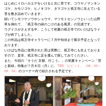
はじめにイロハカエデをいけると次に苔です。コウヤノマンネン
ゴケ、カモジゴケ、ヒノキゴケ、タマゴケと祇王寺に生えている
苔を敷き詰めていきます。
続いてシモツケソウやショウマ、マツモトセンノウといった山野
草を挿れて、「祇王寺の緑のこけのある風景」の完成です。
ウグイスがさえずる中、こうして初夏の祇王寺でのいけばなライ
ブが終了しました。
この作品は祇王寺ギャラリーに７月中旬頃まで展示予定となって
おります。
いけばな作品に使用された苔は実際に、祇王寺にも生えておりま
すので、是非、祇王寺に足を運んで探してみてください。
また、今回の「そうだ 京都、行こう。」の初夏キャンペーン「苔
と新緑」特集が７月８日（月）に、
TBS「ビビット」（08：00～
09：54）
のコーナー内で紹介される予定です。