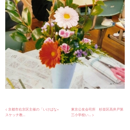
< 京都市右京区主催の「いけばな×
東京公友会司所 杉並区高井戸第
スケッチ教...
三小学校い... >