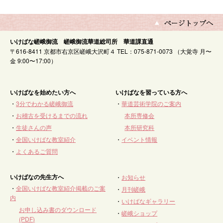
いけばな嵯峨御流 嵯峨御流華道総司所 華道課直通
〒616-8411 京都市右京区嵯峨大沢町４ TEL：075-871-0073 （大覚寺 月〜
金 9:00〜17:00）
いけばなを始めたい方へ
いけばなを習っている方へ
・
3分でわかる嵯峨御流
・
華道芸術学院のご案内
・
お稽古を受けるまでの流れ
本所専修会
・
生徒さんの声
本所研究科
・
全国いけばな教室紹介
・
イベント情報
・
よくあるご質問
いけばなの先生方へ
・
お知らせ
・
全国いけばな教室紹介掲載のご案
・
月刊嵯峨
内
・
いけばなギャラリー
お申し込み書のダウンロード
・
嵯峨ショップ
(PDF)