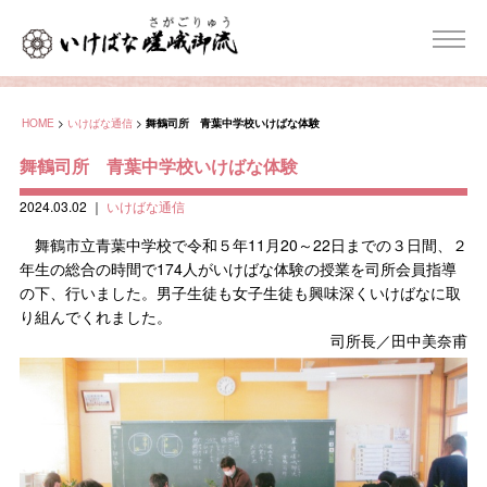
HOME
>
いけばな通信
>
舞鶴司所 青葉中学校いけばな体験
舞鶴司所 青葉中学校いけばな体験
2024.03.02
｜
いけばな通信
舞鶴市立青葉中学校で令和５年11月20～22日までの３日間、２
年生の総合の時間で174人がいけばな体験の授業を司所会員指導
の下、行いました。男子生徒も女子生徒も興味深くいけばなに取
り組んでくれました。
司所長／田中美奈甫