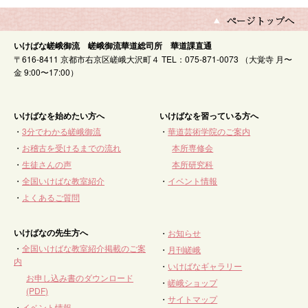
いけばな嵯峨御流 嵯峨御流華道総司所 華道課直通
〒616-8411 京都市右京区嵯峨大沢町４ TEL：075-871-0073 （大覚寺 月〜
金 9:00〜17:00）
いけばなを始めたい方へ
いけばなを習っている方へ
・
3分でわかる嵯峨御流
・
華道芸術学院のご案内
・
お稽古を受けるまでの流れ
本所専修会
・
生徒さんの声
本所研究科
・
全国いけばな教室紹介
・
イベント情報
・
よくあるご質問
いけばなの先生方へ
・
お知らせ
・
全国いけばな教室紹介掲載のご案
・
月刊嵯峨
内
・
いけばなギャラリー
お申し込み書のダウンロード
・
嵯峨ショップ
(PDF)
・
サイトマップ
・
イベント情報