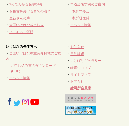
・
3分でわかる嵯峨御流
・
華道芸術学院のご案内
・
お稽古を受けるまでの流れ
本所専修会
・
生徒さんの声
本所研究科
・
全国いけばな教室紹介
・
イベント情報
・
よくあるご質問
いけばなの先生方へ
・
お知らせ
・
全国いけばな教室紹介掲載のご案
・
月刊嵯峨
内
・
いけばなギャラリー
お申し込み書のダウンロード
・
嵯峨ショップ
(PDF)
・
サイトマップ
・
イベント情報
・
お問合せ
・
総司所会員様