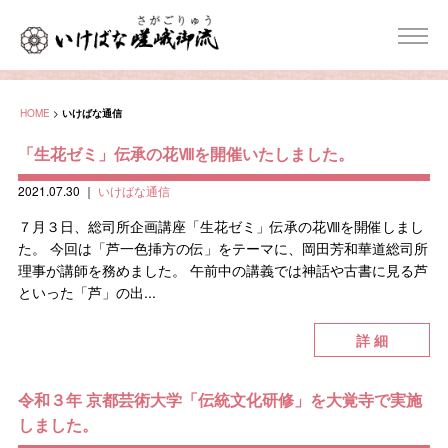
HOME
>
いけばな通信
「生花ゼミ」伝承の花Ⅷを開催いたしました。
2021.07.30
｜
いけばな通信
７月３日、総司所企画講座「生花ゼミ」伝承の花Ⅷを開催しまし
た。 今回は「芦一色挿方の伝」をテーマに、岡田芳和華道総司所
理事が講師を務めました。 午前中の講義では神話や古書に見る芦
といった「芦」の出...
詳 細
令和３年 京都芸術大学「伝統文化研修」を大覚寺で実施
しました。