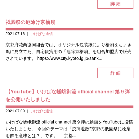
詳 細
祇園祭の厄除け京檜扇
2021.07.16
｜
いけばな通信
京都府花商協同組合では、オリジナル包装紙により檜扇をちまき
風に見立てた、自宅観賞用の「厄除京檜扇」を組合加盟店で販売
されています。 https://www.city.kyoto.lg.jp/sank...
詳 細
【YouTube】いけばな嵯峨御流 official channel 第９弾
を公開いたしました
2021.07.09
｜
いけばな通信
いけばな嵯峨御流 official channel 第９弾の動画をYouTubeに投稿
いたしました。 今回のテーマは「疫病退散⁉京都の祇園祭に桧扇
を飾る意味とは？」です。 京都...