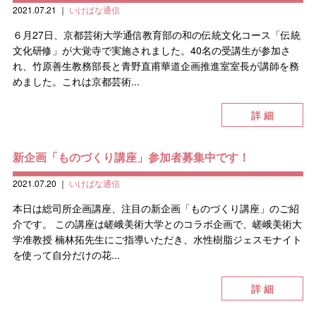
2021.07.21
｜
いけばな通信
６月27日、京都芸術大学通信教育部の和の伝統文化コース「伝統
文化研修」が大覚寺で実施されました。40名の受講生が参加さ
れ、竹原善生教務部長と青野直甫華道企画推進室室長が講師を務
めました。これは京都芸術...
詳 細
新企画「ものづくり講座」参加者募集中です！
2021.07.20
｜
いけばな通信
本日は総司所企画講座、注目の新企画「ものづくり講座」のご紹
介です。 この講座は嵯峨美術大学とのコラボ企画で、嵯峨美術大
学准教授 楠林拓先生にご指導いただき、水性樹脂ジェスモナイト
を使って自分だけの花...
詳 細