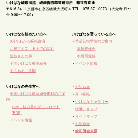
いけばな嵯峨御流 嵯峨御流華道総司所 華道課直通
〒616-8411 京都市右京区嵯峨大沢町４ TEL：075-871-0073 （大覚寺 月〜
金 9:00〜17:00）
いけばなを始めたい方へ
いけばなを習っている方へ
・
3分でわかる嵯峨御流
・
華道芸術学院のご案内
・
お稽古を受けるまでの流れ
本所専修会
・
生徒さんの声
本所研究科
・
全国いけばな教室紹介
・
イベント情報
・
よくあるご質問
いけばなの先生方へ
・
お知らせ
・
全国いけばな教室紹介掲載のご案
・
月刊嵯峨
内
・
いけばなギャラリー
お申し込み書のダウンロード
・
嵯峨ショップ
(PDF)
・
サイトマップ
・
イベント情報
・
お問合せ
・
総司所会員様