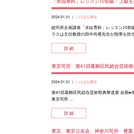
「水仙専科」レッスン10初級・上級
2024.01.31
｜
いけばな通信
総司所企画講座「水仙専科」レッスン10初
ラスは主任教授の田中尚甫先生が指導を担当
詳 細
東京司所 第41回葛飾区民総合芸術
2024.01.31
｜
いけばな通信
第41回葛飾区民総合芸術祭典華道展 会期●令
東京司所 ...
詳 細
東京、東京公友会、神奈川司所 青葉