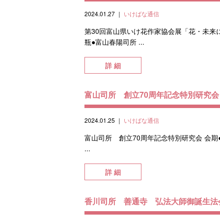
2024.01.27
｜
いけばな通信
第30回富山県いけ花作家協会展「花・未来にむ
瓶●富山春陽司所 ...
詳 細
富山司所 創立70周年記念特別研究会
2024.01.25
｜
いけばな通信
富山司所 創立70周年記念特別研究会 会期●
...
詳 細
香川司所 善通寺 弘法大師御誕生法