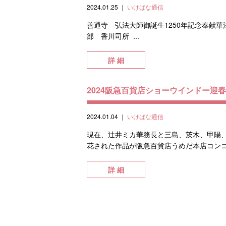
2024.01.25
｜
いけばな通信
善通寺 弘法大師御誕生1250年記念奉献華法
部 香川司所 ...
詳 細
2024阪急百貨店ショーウインドー迎
2024.01.04
｜
いけばな通信
現在、辻󠄀井ミカ華務長と三島、茨木、甲
花された作品が阪急百貨店うめだ本店コン
詳 細