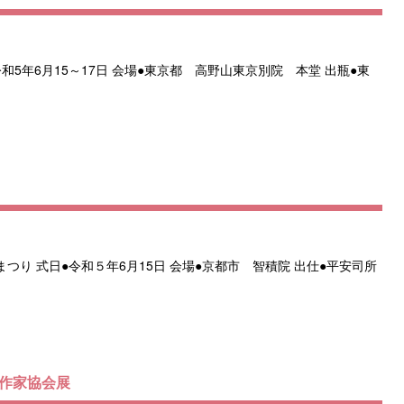
5年6月15～17日 会場●東京都 高野山東京別院 本堂 出瓶●東
つり 式日●令和５年6月15日 会場●京都市 智積院 出仕●平安司所
な作家協会展