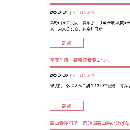
2024.01.31
｜
いけばな通信
高野山東京別院 青葉まつり献華展 期間●令和
京、東京公友会、神奈川司所 ...
詳 細
平安司所 智積院青葉まつり
2024.01.30
｜
いけばな通信
智積院 弘法大師ご誕生1250年記念 青葉ま
...
詳 細
富山春陽司所 第30回富山県いけば