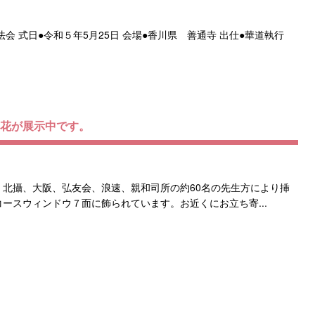
会 式日●令和５年5月25日 会場●香川県 善通寺 出仕●華道執行
春花が展示中です。
陽、北攝、大阪、弘友会、浪速、親和司所の約60名の先生方により挿
コースウィンドウ７面に飾られています。お近くにお立ち寄...