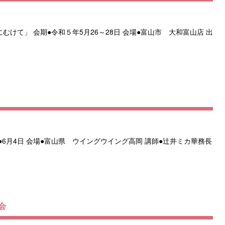
けて」 会期●令和５年5月26～28日 会場●富山市 大和富山店 出
6月4日 会場●富山県 ウイングウイング高岡 講師●辻󠄀井ミカ華務長
会