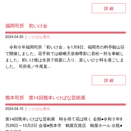
詳 細
福岡司所 初いけ会
2024.04.30
｜
いけばな通信
令和６年福岡司所「初いけ会」を1月8日、福岡市の料亭観山荘
で開催しました。花手前では嵯峨天皇御尊影に若松一対を奉献し
ました。初いけ後は全員で祝宴に入り、楽しいひと時を過ごしま
した。 司所長／牛尾直...
詳 細
熊本司所 第14回熊本いけばな芸術展
2024.04.15
｜
いけばな通信
第14回熊本いけばな芸術展 時を得て花は咲く 会期●令和５年9
月29日～10月2日 会場●熊本市 鶴屋百貨店 鶴屋ホール 出瓶●