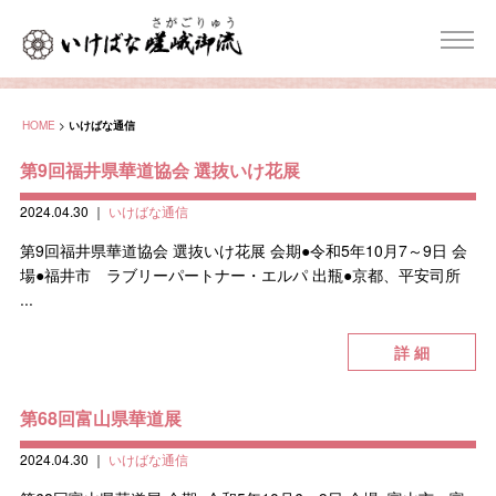
HOME
>
いけばな通信
第9回福井県華道協会 選抜いけ花展
2024.04.30
｜
いけばな通信
第9回福井県華道協会 選抜いけ花展 会期●令和5年10月7～9日 会
場●福井市 ラブリーパートナー・エルパ 出瓶●京都、平安司所
...
詳 細
第68回富山県華道展
2024.04.30
｜
いけばな通信