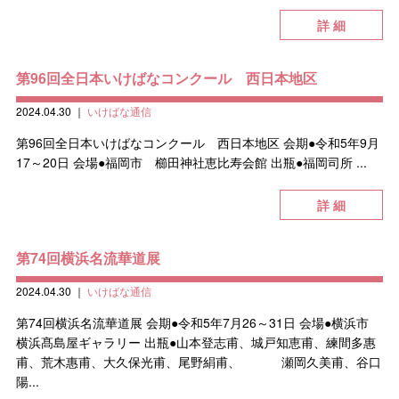
詳 細
第96回全日本いけばなコンクール 西日本地区
2024.04.30
｜
いけばな通信
第96回全日本いけばなコンクール 西日本地区 会期●令和5年9月
17～20日 会場●福岡市 櫛田神社恵比寿会館 出瓶●福岡司所 ...
詳 細
第74回横浜名流華道展
2024.04.30
｜
いけばな通信
第74回横浜名流華道展 会期●令和5年7月26～31日 会場●横浜市
横浜髙島屋ギャラリー 出瓶●山本登志甫、城戸知恵甫、練間多惠
甫、荒木惠甫、大久保光甫、尾野絹甫、 瀬岡久美甫、谷口
陽...