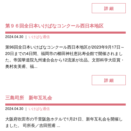
詳 細
第９６回全日本いけばなコンクール西日本地区
2024.04.30
｜
いけばな通信
第96回全日本いけばなコンクール西日本地区が2023年9月17日～
20日までの4日間、福岡市の櫛田神社恵比寿会館で開催されまし
た。帝国華道院九州連合会から12流派が出品。文部科学大臣賞・
奥村友美甫、福...
詳 細
三島司所 新年互礼会
2024.04.30
｜
いけばな通信
大阪府吹田市の千里阪急ホテルで1月21日、新年互礼会を開催し
ました。 司所長／吉田照甫 ...