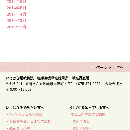
2014年6月
2014年5月
2014年4月
2014年3月
2014年2月
いけばな嵯峨御流 嵯峨御流華道総司所 華道課直通
〒616-8411 京都市右京区嵯峨大沢町４ TEL：075-871-0073 （大覚寺 月〜
金 9:00〜17:00）
いけばなを始めたい方へ
いけばなを習っている方へ
・
3分でわかる嵯峨御流
・
華道芸術学院のご案内
・
お稽古を受けるまでの流れ
本所専修会
・
生徒さんの声
本所研究科