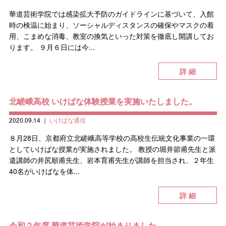
華道芸術学院では感染拡大予防のガイドラインに基づいて、入館
時の検温に始まり、ソーシャルディスタンスの確保やマスクの着
用、こまめな消毒、教室の換気といった対策を徹底し開講してお
ります。 ９月６日には今...
詳 細
北嵯峨高校 いけばな体験授業を実施いたしました。
2020.09.14
｜
いけばな通信
８月28日、京都府立北嵯峨高等学校の高校生伝統文化事業の一環
としていけばな授業が実施されました。 教授の堀井節甫先生と派
遣講師の井尻順甫先生、岩本育甫先生が講師を担当され、２年生
40名がいけばなを体...
詳 細
令和２年度 華道芸術学院が始まりました。