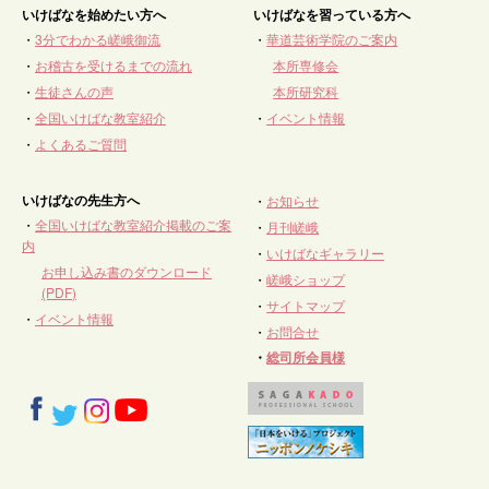
いけばなを始めたい方へ
いけばなを習っている方へ
・
3分でわかる嵯峨御流
・
華道芸術学院のご案内
・
お稽古を受けるまでの流れ
本所専修会
・
生徒さんの声
本所研究科
・
全国いけばな教室紹介
・
イベント情報
・
よくあるご質問
いけばなの先生方へ
・
お知らせ
・
全国いけばな教室紹介掲載のご案
・
月刊嵯峨
内
・
いけばなギャラリー
お申し込み書のダウンロード
・
嵯峨ショップ
(PDF)
・
サイトマップ
・
イベント情報
・
お問合せ
・
総司所会員様