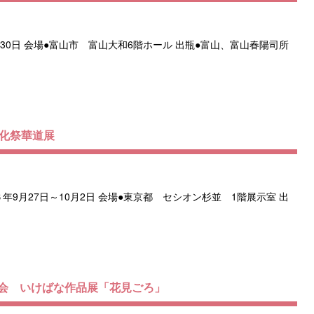
～30日 会場●富山市 富山大和6階ホール 出瓶●富山、富山春陽司所
文化祭華道展
年9月27日～10月2日 会場●東京都 セシオン杉並 1階展示室 出
会 いけばな作品展「花見ごろ」