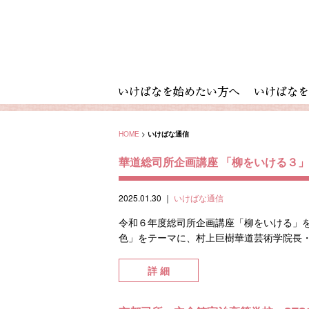
HOME
>
いけばな通信
華道総司所企画講座 「柳をいける３
2025.01.30
｜
いけばな通信
令和６年度総司所企画講座「柳をいける」を
色」をテーマに、村上巨樹華道芸術学院長・
詳 細