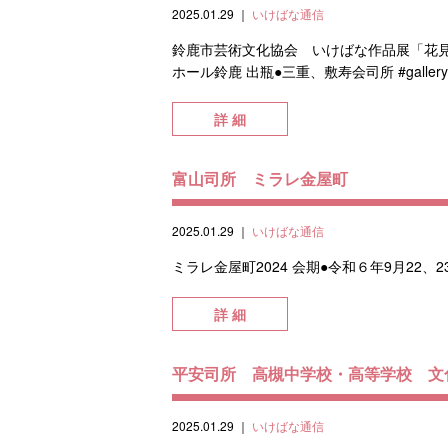
2025.01.29
｜
いけばな通信
鈴鹿市芸術文化協会 いけばな作品展「花見ご
ホール鈴鹿 出瓶●三重、敷寿会司所 #gallery-2 
詳 細
富山司所 ミラレ金屋町
2025.01.29
｜
いけばな通信
ミラレ金屋町2024 会期●令和６年9月22、
詳 細
平安司所 高槻中学校・高等学校 文
2025.01.29
｜
いけばな通信