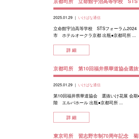
京都司所 立命館宇治高等学校 STS
2025.01.29
｜
いけばな通信
立命館宇治高等学校 STSフォーラム2024
市 ホテルオークラ京都 出瓶●京都司所 ...
詳 細
京都司所 第10回福井県華道協会選
2025.01.29
｜
いけばな通信
第10回福井県華道協会 選抜いけ花展 会期
階 エルパホール 出瓶●京都司所 ...
詳 細
東京司所 習志野市制70周年記念 