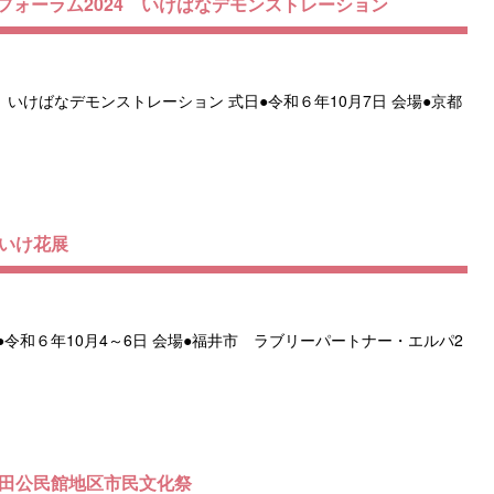
フォーラム2024 いけばなデモンストレーション
 いけばなデモンストレーション 式日●令和６年10月7日 会場●京都
抜いけ花展
●令和６年10月4～6日 会場●福井市 ラブリーパートナー・エルパ2
菊田公民館地区市民文化祭