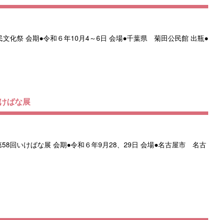
化祭 会期●令和６年10月4～6日 会場●千葉県 菊田公民館 出瓶●
いけばな展
8回いけばな展 会期●令和６年9月28、29日 会場●名古屋市 名古