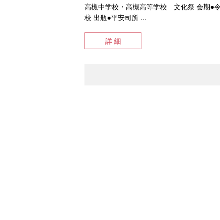
高槻中学校・高槻高等学校 文化祭 会期●令
校 出瓶●平安司所 ...
詳 細