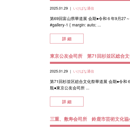
2025.01.29
｜
いけばな通信
第69回富山県華道展 会期●令和６年9月27
#gallery-1 { margin: auto; ...
詳 細
東京公友会司所 第71回杉並区総合
2025.01.29
｜
いけばな通信
第71回杉並区総合文化祭華道展 会期●令和６
瓶●東京公友会司所 ...
詳 細
三重、敷寿会司所 鈴鹿市芸術文化協