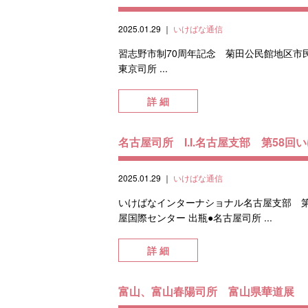
2025.01.29
｜
いけばな通信
習志野市制70周年記念 菊田公民館地区市民文
東京司所 ...
詳 細
名古屋司所 I.I.名古屋支部 第58回
2025.01.29
｜
いけばな通信
いけばなインターナショナル名古屋支部 第5
屋国際センター 出瓶●名古屋司所 ...
詳 細
富山、富山春陽司所 富山県華道展