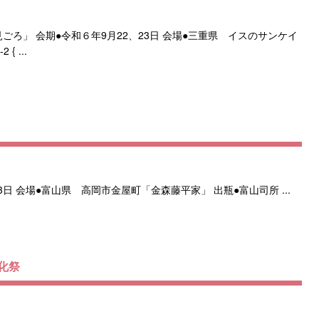
ろ」 会期●令和６年9月22、23日 会場●三重県 イスのサンケイ
{ ...
23日 会場●富山県 高岡市金屋町「金森藤平家」 出瓶●富山司所 ...
化祭