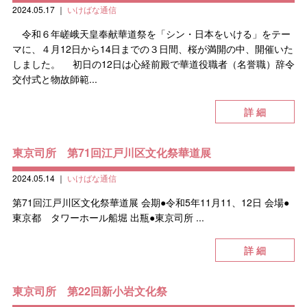
2024.05.17
｜
いけばな通信
令和６年嵯峨天皇奉献華道祭を「シン・日本をいける」をテー
マに、４月12日から14日までの３日間、桜が満開の中、開催いた
しました。 初日の12日は心経前殿で華道役職者（名誉職）辞令
交付式と物故師範...
詳 細
東京司所 第71回江戸川区文化祭華道展
2024.05.14
｜
いけばな通信
第71回江戸川区文化祭華道展 会期●令和5年11月11、12日 会場●
東京都 タワーホール船堀 出瓶●東京司所 ...
詳 細
東京司所 第22回新小岩文化祭