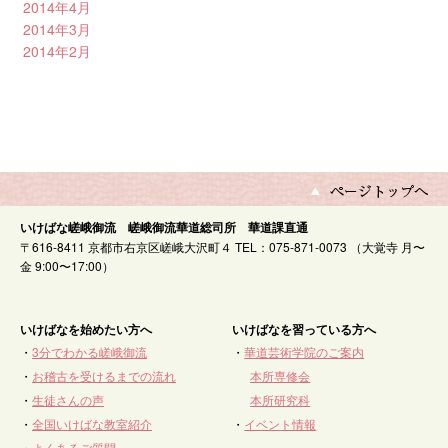
2014年4月
2014年3月
2014年2月
いけばな嵯峨御流 嵯峨御流華道総司所 華道課直通
〒616-8411 京都市右京区嵯峨大沢町４ TEL：075-871-0073 （大覚寺 月〜
金 9:00〜17:00）
いけばなを始めたい方へ
いけばなを習っている方へ
・
3分でわかる嵯峨御流
・
華道芸術学院のご案内
・
お稽古を受けるまでの流れ
本所専修会
・
生徒さんの声
本所研究科
・
全国いけばな教室紹介
・
イベント情報
・
よくあるご質問