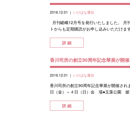
2016.12.01
｜
いけばな通信
月刊嵯峨12月号を発行いたしました。 月
トからも定期購読がお申し込みいただけます。
詳 細
香川司所の創立90周年記念華展が開
2016.12.01
｜
いけばな通信
香川司所の創立90周年記念華展が開催され
日（金）～４日（日）会 場●玉藻公園 
詳 細