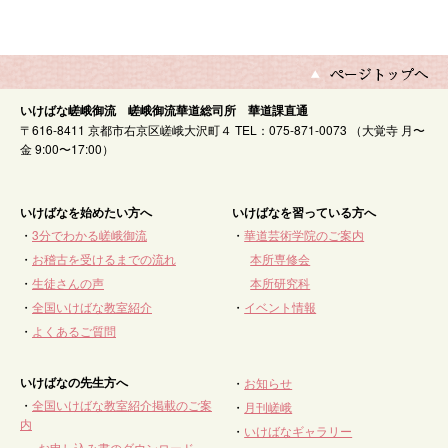
いけばな嵯峨御流 嵯峨御流華道総司所 華道課直通
〒616-8411 京都市右京区嵯峨大沢町４ TEL：075-871-0073 （大覚寺 月〜
金 9:00〜17:00）
いけばなを始めたい方へ
いけばなを習っている方へ
・
3分でわかる嵯峨御流
・
華道芸術学院のご案内
・
お稽古を受けるまでの流れ
本所専修会
・
生徒さんの声
本所研究科
・
全国いけばな教室紹介
・
イベント情報
・
よくあるご質問
いけばなの先生方へ
・
お知らせ
・
全国いけばな教室紹介掲載のご案
・
月刊嵯峨
内
・
いけばなギャラリー
お申し込み書のダウンロード