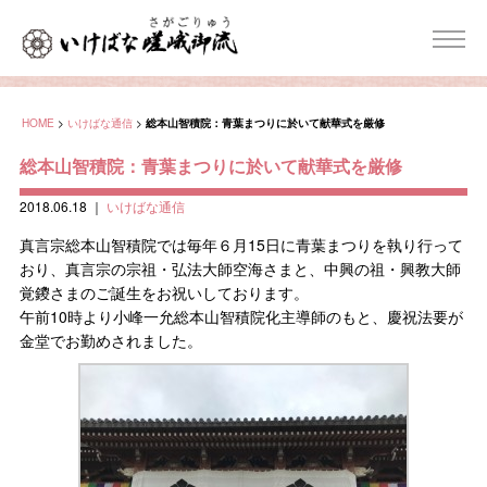
HOME
>
いけばな通信
>
総本山智積院：青葉まつりに於いて献華式を厳修
総本山智積院：青葉まつりに於いて献華式を厳修
2018.06.18
｜
いけばな通信
真言宗総本山智積院では毎年６月15日に青葉まつりを執り行って
おり、真言宗の宗祖・弘法大師空海さまと、中興の祖・興教大師
覚鑁さまのご誕生をお祝いしております。
午前10時より小峰一允総本山智積院化主導師のもと、慶祝法要が
金堂でお勤めされました。