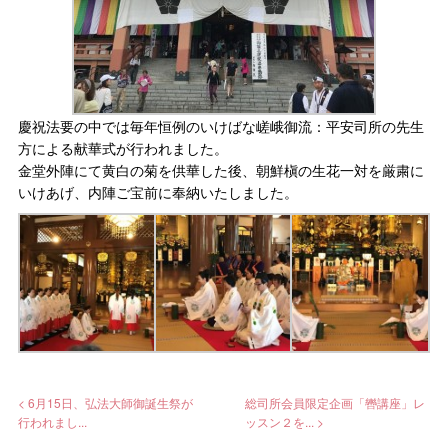
慶祝法要の中では毎年恒例のいけばな嵯峨御流：平安司所の先生
方による献華式が行われました。
金堂外陣にて黄白の菊を供華した後、朝鮮槇の生花一対を厳粛に
いけあげ、内陣ご宝前に奉納いたしました。
< 6月15日、弘法大師御誕生祭が
総司所会員限定企画「轡講座」レ
行われまし...
ッスン２を... >