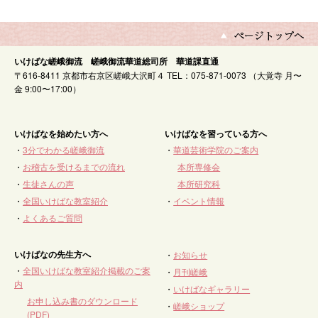
いけばな嵯峨御流 嵯峨御流華道総司所 華道課直通
〒616-8411 京都市右京区嵯峨大沢町４ TEL：075-871-0073 （大覚寺 月〜
金 9:00〜17:00）
いけばなを始めたい方へ
いけばなを習っている方へ
・
3分でわかる嵯峨御流
・
華道芸術学院のご案内
・
お稽古を受けるまでの流れ
本所専修会
・
生徒さんの声
本所研究科
・
全国いけばな教室紹介
・
イベント情報
・
よくあるご質問
いけばなの先生方へ
・
お知らせ
・
全国いけばな教室紹介掲載のご案
・
月刊嵯峨
内
・
いけばなギャラリー
お申し込み書のダウンロード
・
嵯峨ショップ
(PDF)