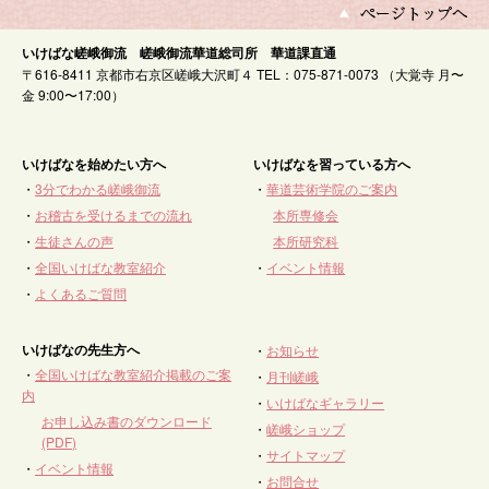
いけばな嵯峨御流 嵯峨御流華道総司所 華道課直通
〒616-8411 京都市右京区嵯峨大沢町４ TEL：075-871-0073 （大覚寺 月〜
金 9:00〜17:00）
いけばなを始めたい方へ
いけばなを習っている方へ
・
3分でわかる嵯峨御流
・
華道芸術学院のご案内
・
お稽古を受けるまでの流れ
本所専修会
・
生徒さんの声
本所研究科
・
全国いけばな教室紹介
・
イベント情報
・
よくあるご質問
いけばなの先生方へ
・
お知らせ
・
全国いけばな教室紹介掲載のご案
・
月刊嵯峨
内
・
いけばなギャラリー
お申し込み書のダウンロード
・
嵯峨ショップ
(PDF)
・
サイトマップ
・
イベント情報
・
お問合せ