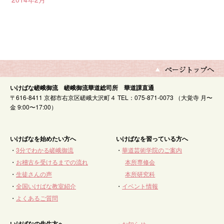
いけばな嵯峨御流 嵯峨御流華道総司所 華道課直通
〒616-8411 京都市右京区嵯峨大沢町４ TEL：075-871-0073 （大覚寺 月〜
金 9:00〜17:00）
いけばなを始めたい方へ
いけばなを習っている方へ
・
3分でわかる嵯峨御流
・
華道芸術学院のご案内
・
お稽古を受けるまでの流れ
本所専修会
・
生徒さんの声
本所研究科
・
全国いけばな教室紹介
・
イベント情報
・
よくあるご質問
いけばなの先生方へ
・
お知らせ