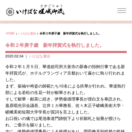
HOME
>
いけばな通信
>
令和２年庚子歳 新年拝賀式を執行しました。
令和２年庚子歳 新年拝賀式を執行しました。
2020.02.04
｜
いけばな通信
令和２年１月５日、華道総司所大覚寺の新春の恒例行事である新
年拝賀式が、ホテルグランヴィア京都おいて厳かに執り行われま
した。
まず、振袖や袴姿の師範たち10名による供華が行われ、華道執行
部による若松の生花一対が献華されました。
そして献華・献茶に続き、伊勢俊雄理事長が啓白文を奉読され、
嘉原唱光宗会議長、辻󠄀井ミカ華務長、佐々木正子嵯峨美術大学・
嵯峨美術短期大学学長が賀詞を言上しました。
お口祝いの儀では尾池泰道門跡猊下より祈願札と短冊が授けら
れ、ご垂示を賜りました。
次に、伊勢俊雄理事長による挨拶があり、岡田脩克副総裁の乾杯