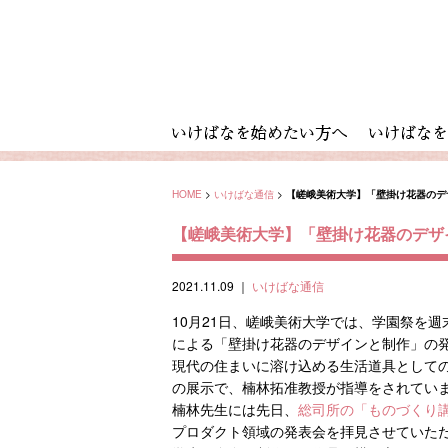
HOME
>
いけばな通信
>
【嵯峨美術大学】「壁掛け花器のデ
【嵯峨美術大学】「壁掛け花器のデザ
2021.11.09
｜
いけばな通信
10月21日、嵯峨美術大学では、学園祭を
による「壁掛け花器のデザインと制作」の
現代の住まいに溶け込める生活道具として
の展示で、楠林拓准教授が指導をされてい
楠林先生には先日、
総司所の「ものづくり
プロダクト領域の発表会を拝見させていた