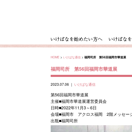
HOME
>
いけばな通信
>
福岡司所 第56回福岡市華道展
福岡司所 第56回福岡市華道展
2023.07.06
｜
いけばな通信
第56回福岡市華道展
主催■福岡市華道展運営委員会
日時■2022年11月3～6日
会場■福岡市 アクロス福岡 2階メッセー
出瓶■福岡司所