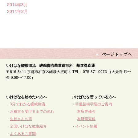
2014年3月
2014年2月
いけばな嵯峨御流 嵯峨御流華道総司所 華道課直通
〒616-8411 京都市右京区嵯峨大沢町４ TEL：075-871-0073 （大覚寺 月〜
金 9:00〜17:00）
いけばなを始めたい方へ
いけばなを習っている方へ
・
3分でわかる嵯峨御流
・
華道芸術学院のご案内
・
お稽古を受けるまでの流れ
本所専修会
・
生徒さんの声
本所研究科
・
全国いけばな教室紹介
・
イベント情報
・
よくあるご質問