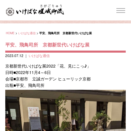
HOME
>
いけばな通信
>
平安、飛鳥司所 京都新世代いけばな展
平安、飛鳥司所 京都新世代いけばな展
2023.07.12
｜
いけばな通信
京都新世代いけばな展2022「花、見にこっ♪」
日時■2022年11月4～6日
会場■京都市 立誠ガーデン ヒューリック京都
出瓶■平安、飛鳥司所