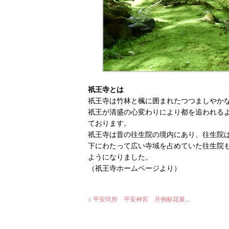
祇王寺とは
祇王寺は竹林と楓に囲まれたつつましやか
祇王が清盛の心変わりにより都を追われる
ております。
祇王寺は昔の往生院の境内にあり、往生院
下にわたって広い寺域を占めていた往生院
ようになりました。
（祇王寺ホームページより）
< 平安司所 平安神宮 月例献花展...