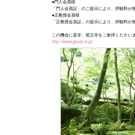
●門人会員様
「門人会員証」のご提示により、拝観料が無
●正教授会員様
「正教授会員証」の提示により、拝観料が
この機会に是非、祇王寺をご参拝ください
http://www.giouji.or.jp/