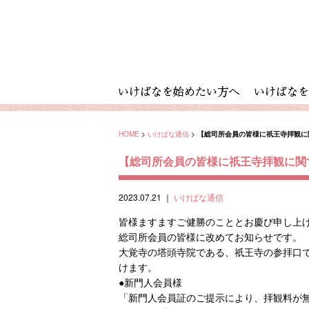
HOME
>
いけばな通信
>
【総司所会員の皆様に祇王寺拝観に
【総司所会員の皆様に祇王寺拝観に関
2023.07.21
｜
いけばな通信
皆様ますますご健勝のこととお慶び申し上
総司所会員の皆様に改めてお知らせです。
大覚寺の塔頭寺院である、祇王寺の参拝口
けます。
●新門人会員様
「新門人会員証のご提示により、拝観料が