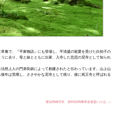
な草庵で、『平家物語』にも登場し、平清盛の寵愛を受けた白拍子の
ように去り、母と妹とともに出家、入寺した悲恋の尼寺として知られ
は法然上人の門弟良鎮によって創建されたと伝わっています。山上山
も後年は荒廃し、ささやかな尼寺として残り、後に祇王寺と呼ばれる
愛知岡崎司所 第69回岡﨑華道連盟いけば... >