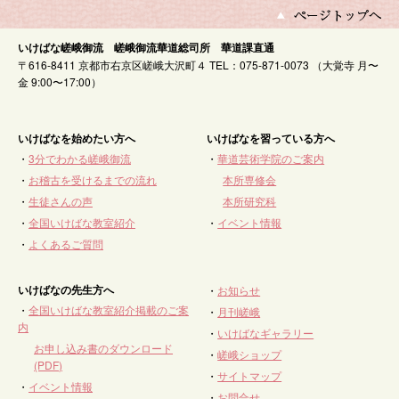
いけばな嵯峨御流 嵯峨御流華道総司所 華道課直通
〒616-8411 京都市右京区嵯峨大沢町４ TEL：075-871-0073 （大覚寺 月〜
金 9:00〜17:00）
いけばなを始めたい方へ
いけばなを習っている方へ
・
3分でわかる嵯峨御流
・
華道芸術学院のご案内
・
お稽古を受けるまでの流れ
本所専修会
・
生徒さんの声
本所研究科
・
全国いけばな教室紹介
・
イベント情報
・
よくあるご質問
いけばなの先生方へ
・
お知らせ
・
全国いけばな教室紹介掲載のご案
・
月刊嵯峨
内
・
いけばなギャラリー
お申し込み書のダウンロード
・
嵯峨ショップ
(PDF)
・
サイトマップ
・
イベント情報
・
お問合せ