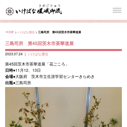
HOME
>
いけばな通信
>
三島司所 第45回茨木市茶華道展
三島司所 第45回茨木市茶華道展
2023.07.24
｜
いけばな通信
第45回茨木市茶華道展「花ごころ」
日時
●11月12、13日
会場
●大阪府 茨木市立生涯学習センターきらめき
出瓶
●三島司所