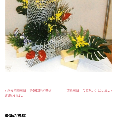
< 愛知岡崎司所 第69回岡﨑華道
西播司所 兵庫県いけばな展... >
連盟いけば...
最新の投稿