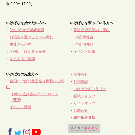
金 9:00〜17:00）
いけばなを始めたい方へ
いけばなを習っている方へ
・
3分でわかる嵯峨御流
・
華道芸術学院のご案内
・
お稽古を受けるまでの流れ
本所専修会
・
生徒さんの声
本所研究科
・
全国いけばな教室紹介
・
イベント情報
・
よくあるご質問
いけばなの先生方へ
・
お知らせ
・
全国いけばな教室紹介掲載のご案
・
月刊嵯峨
内
・
いけばなギャラリー
お申し込み書のダウンロード
・
嵯峨ショップ
(PDF)
・
サイトマップ
・
イベント情報
・
お問合せ
・
総司所会員様