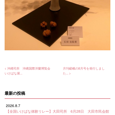
< 沖縄司所 沖縄国際洋蘭博覧会
月刊嵯峨の8月号を発行しまし
いけばな展...
た... >
最新の投稿
2026.8.7
【全国いけばな体験リレー】大田司所 6月28日 大田市民会館