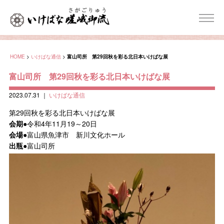
HOME
>
いけばな通信
>
富山司所 第29回秋を彩る北日本いけばな展
富山司所 第29回秋を彩る北日本いけばな展
2023.07.31
｜
いけばな通信
第29回秋を彩る北日本いけばな展
会期
●令和4年11月19～20日
会場
●富山県魚津市 新川文化ホール
出瓶
●富山司所