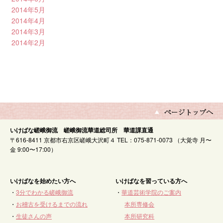
2014年5月
2014年4月
2014年3月
2014年2月
いけばな嵯峨御流 嵯峨御流華道総司所 華道課直通
〒616-8411 京都市右京区嵯峨大沢町４ TEL：075-871-0073 （大覚寺 月〜
金 9:00〜17:00）
いけばなを始めたい方へ
いけばなを習っている方へ
・
3分でわかる嵯峨御流
・
華道芸術学院のご案内
・
お稽古を受けるまでの流れ
本所専修会
・
生徒さんの声
本所研究科