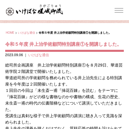
HOME
>
いけばな通信
>
令和５年度 井上治学術顧問特別講座①を開講しました。
令和５年度 井上治学術顧問特別講座①を開講しました。
2023.09.06
｜
いけばな通信
総司所企画講座 井上治学術顧問特別講座①を８月29日、華道芸
術学院２階講堂で開催いたしました。
華道総司所の学術顧問を務められている井上治先生による特別講
座を今年度は２回開催いたします。
１回目の今回は「未生斎一甫『挿花百錬』を読む」をテーマに
『挿花百錬』がどの様な書物なのかや書物の構成、生花の歴史、
未生斎一甫の時代の伝書階梯などについて講演していただきまし
た。
受講生は真剣な様子で井上学術顧問の講演に聴き入って見識を深
められました。
井上先生の講義を聴くだけでなく、質疑応答の時間も設けられて