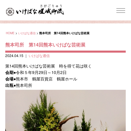
HOME
>
いけばな通信
>
熊本司所 第14回熊本いけばな芸術展
熊本司所 第14回熊本いけばな芸術展
2024.04.15
｜
いけばな通信
第14回熊本いけばな芸術展 時を得て花は咲く
会期
●令和５年9月29日～10月2日
会場
●熊本市 鶴屋百貨店 鶴屋ホール
出瓶
●熊本司所