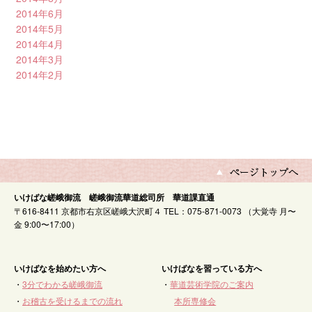
2014年6月
2014年5月
2014年4月
2014年3月
2014年2月
いけばな嵯峨御流 嵯峨御流華道総司所 華道課直通
〒616-8411 京都市右京区嵯峨大沢町４ TEL：075-871-0073 （大覚寺 月〜
金 9:00〜17:00）
いけばなを始めたい方へ
いけばなを習っている方へ
・
3分でわかる嵯峨御流
・
華道芸術学院のご案内
・
お稽古を受けるまでの流れ
本所専修会