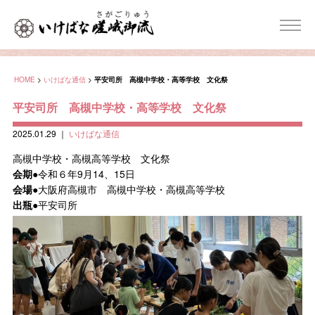
HOME
>
いけばな通信
>
平安司所 高槻中学校・高等学校 文化祭
平安司所 高槻中学校・高等学校 文化祭
2025.01.29
｜
いけばな通信
高槻中学校・高槻高等学校 文化祭
会期
●令和６年9月14、15日
会場
●大阪府高槻市 高槻中学校・高槻高等学校
出瓶
●平安司所