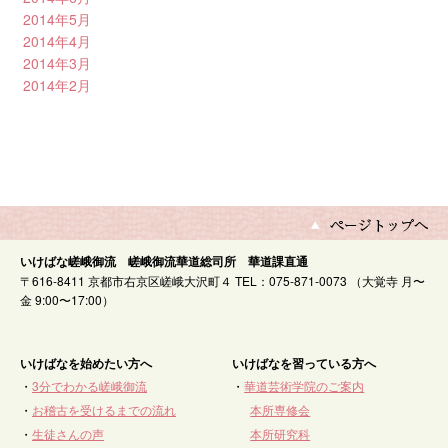
2014年5月
2014年4月
2014年3月
2014年2月
いけばな嵯峨御流 嵯峨御流華道総司所 華道課直通
〒616-8411 京都市右京区嵯峨大沢町４ TEL：075-871-0073 （大覚寺 月〜
金 9:00〜17:00）
いけばなを始めたい方へ
いけばなを習っている方へ
・
3分でわかる嵯峨御流
・
華道芸術学院のご案内
・
お稽古を受けるまでの流れ
本所専修会
・
生徒さんの声
本所研究科