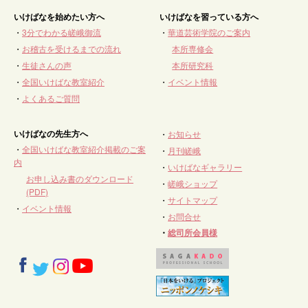
いけばなを始めたい方へ
いけばなを習っている方へ
・
3分でわかる嵯峨御流
・
華道芸術学院のご案内
・
お稽古を受けるまでの流れ
本所専修会
・
生徒さんの声
本所研究科
・
全国いけばな教室紹介
・
イベント情報
・
よくあるご質問
いけばなの先生方へ
・
お知らせ
・
全国いけばな教室紹介掲載のご案
・
月刊嵯峨
内
・
いけばなギャラリー
お申し込み書のダウンロード
・
嵯峨ショップ
(PDF)
・
サイトマップ
・
イベント情報
・
お問合せ
・
総司所会員様