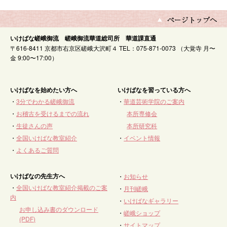
いけばな嵯峨御流 嵯峨御流華道総司所 華道課直通
〒616-8411 京都市右京区嵯峨大沢町４ TEL：075-871-0073 （大覚寺 月〜
金 9:00〜17:00）
いけばなを始めたい方へ
いけばなを習っている方へ
・
3分でわかる嵯峨御流
・
華道芸術学院のご案内
・
お稽古を受けるまでの流れ
本所専修会
・
生徒さんの声
本所研究科
・
全国いけばな教室紹介
・
イベント情報
・
よくあるご質問
いけばなの先生方へ
・
お知らせ
・
全国いけばな教室紹介掲載のご案
・
月刊嵯峨
内
・
いけばなギャラリー
お申し込み書のダウンロード
・
嵯峨ショップ
(PDF)
・
サイトマップ