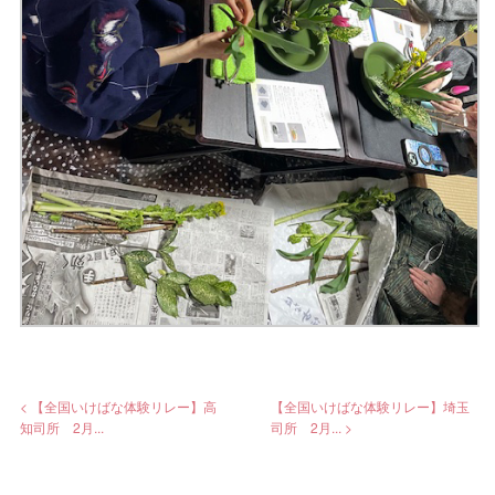
< 【全国いけばな体験リレー】高
【全国いけばな体験リレー】埼玉
知司所 2月...
司所 2月... >