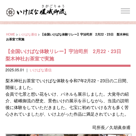
HOME
>
いけばな通信
>
【全国いけばな体験リレー】宇治司所 2月22・23日 梨木神社
お茶室で実施
【全国いけばな体験リレー】宇治司所 2月22・23日
梨木神社お茶室で実施
2025.05.01
｜
いけばな通信
梨木神社お茶室でいけばな体験を令和7年2月22・23日の二日間、
開催しました。
会員で七景と想い花をいけ、パネルも展示しました。大覚寺の紹
介、嵯峨御流の歴史、景色いけの展示を示しながら、当流の説明
後に体験をしていただきました。七宝に初めていける方も多く苦
心されていましたが、いけ上がった作品に満足されていました。
司所長／久胡眞奈甫