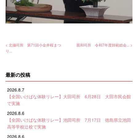
< 北攝司所 第71回小金井桜まつ
親和司所 令和7年度師範総会... >
り...
最新の投稿
2026.8.7
【全国いけばな体験リレー】大田司所 6月28日 大田市民会館
で実施
2026.8.6
【全国いけばな体験リレー】池田司所 7月17日 徳島県立池田
高等学校辻校で実施
2026.8.6