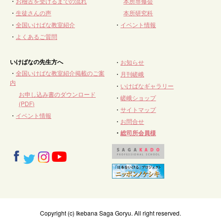
・
お稽古を受けるまでの流れ
本所専修会
・
生徒さんの声
本所研究科
・
全国いけばな教室紹介
・
イベント情報
・
よくあるご質問
いけばなの先生方へ
・
お知らせ
・
全国いけばな教室紹介掲載のご案
・
月刊嵯峨
内
・
いけばなギャラリー
お申し込み書のダウンロード
・
嵯峨ショップ
(PDF)
・
サイトマップ
・
イベント情報
・
お問合せ
・
総司所会員様
Copyright (c) Ikebana Saga Goryu. All right reserved.