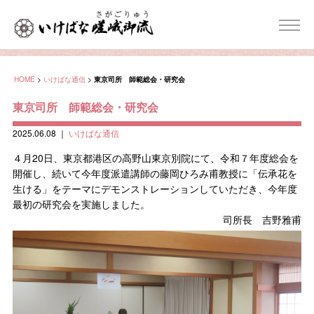
HOME
>
いけばな通信
>
東京司所 師範総会・研究会
東京司所 師範総会・研究会
2025.06.08
｜
いけばな通信
４月20日、東京都港区の高野山東京別院にて、令和７年度総会を
開催し、続いて今年度派遣講師の藤岡ひろみ甫教授に「伝承花を
生ける」をテーマにデモンストレーションしていただき、今年度
最初の研究会を実施しました。
司所長 吉野雅甫