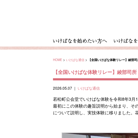
HOME
>
いけばな通信
>
【全国いけばな体験リレー】綾部司
【全国いけばな体験リレー】綾部司所
2026.05.07
｜
いけばな通信
若松町公会堂でいけばな体験を令和8年3月
最初にこの体験の趣旨説明から始まり、そ
について説明し、実技体験に移りました。