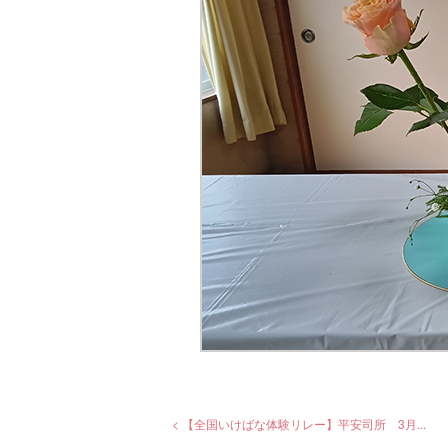
< 【全国いけばな体験リレー】平安司所 3月...