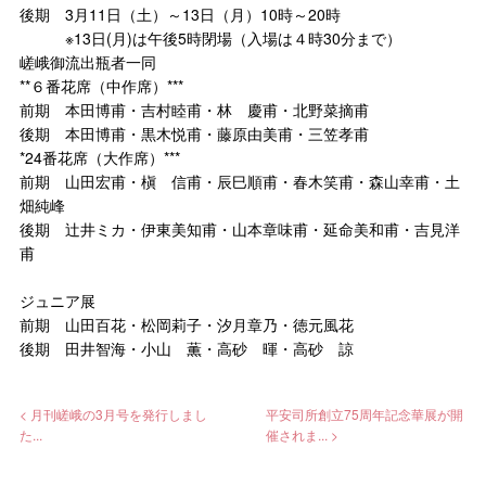
後期 3月11日（土）～13日（月）10時～20時
※13日(月)は午後5時閉場（入場は４時30分まで）
嵯峨御流出瓶者一同
**６番花席（中作席）***
前期 本田博甫・吉村睦甫・林 慶甫・北野菜摘甫
後期 本田博甫・黒木悦甫・藤原由美甫・三笠孝甫
*24番花席（大作席）***
前期 山田宏甫・槇 信甫・辰巳順甫・春木笑甫・森山幸甫・土
畑純峰
後期 辻井ミカ・伊東美知甫・山本章味甫・延命美和甫・吉見洋
甫
ジュニア展
前期 山田百花・松岡莉子・汐月章乃・徳元風花
後期 田井智海・小山 薫・高砂 暉・高砂 諒
< 月刊嵯峨の3月号を発行しまし
平安司所創立75周年記念華展が開
た...
催されま... >