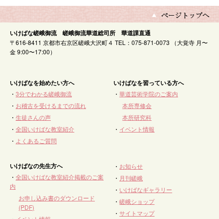
いけばな嵯峨御流 嵯峨御流華道総司所 華道課直通
〒616-8411 京都市右京区嵯峨大沢町４ TEL：075-871-0073 （大覚寺 月〜
金 9:00〜17:00）
いけばなを始めたい方へ
いけばなを習っている方へ
・
3分でわかる嵯峨御流
・
華道芸術学院のご案内
・
お稽古を受けるまでの流れ
本所専修会
・
生徒さんの声
本所研究科
・
全国いけばな教室紹介
・
イベント情報
・
よくあるご質問
いけばなの先生方へ
・
お知らせ
・
全国いけばな教室紹介掲載のご案
・
月刊嵯峨
内
・
いけばなギャラリー
お申し込み書のダウンロード
・
嵯峨ショップ
(PDF)
・
サイトマップ
・
イベント情報