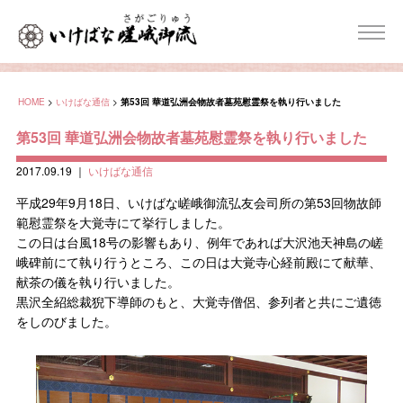
HOME
>
いけばな通信
>
第53回 華道弘洲会物故者墓苑慰霊祭を執り行いました
第53回 華道弘洲会物故者墓苑慰霊祭を執り行いました
2017.09.19
｜
いけばな通信
平成29年9月18日、いけばな嵯峨御流弘友会司所の第53回物故師
範慰霊祭を大覚寺にて挙行しました。
この日は台風18号の影響もあり、例年であれば大沢池天神島の嵯
峨碑前にて執り行うところ、この日は大覚寺心経前殿にて献華、
献茶の儀を執り行いました。
黒沢全紹総裁猊下導師のもと、大覚寺僧侶、参列者と共にご遺徳
をしのびました。