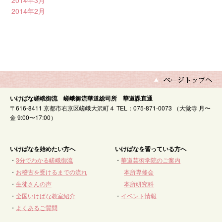
2014年2月
いけばな嵯峨御流 嵯峨御流華道総司所 華道課直通
〒616-8411 京都市右京区嵯峨大沢町４ TEL：075-871-0073 （大覚寺 月〜
金 9:00〜17:00）
いけばなを始めたい方へ
いけばなを習っている方へ
・
3分でわかる嵯峨御流
・
華道芸術学院のご案内
・
お稽古を受けるまでの流れ
本所専修会
・
生徒さんの声
本所研究科
・
全国いけばな教室紹介
・
イベント情報
・
よくあるご質問