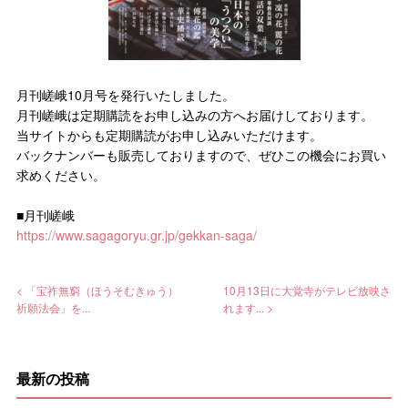
月刊嵯峨10月号を発行いたしました。
月刊嵯峨は定期購読をお申し込みの方へお届けしております。
当サイトからも定期購読がお申し込みいただけます。
バックナンバーも販売しておりますので、ぜひこの機会にお買い
求めください。
■月刊嵯峨
https://www.sagagoryu.gr.jp/gekkan-saga/
< 「宝祚無窮（ほうそむきゅう）
10月13日に大覚寺がテレビ放映さ
祈願法会」を...
れます... >
最新の投稿