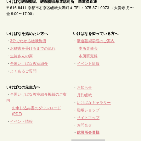
いけばな嵯峨御流 嵯峨御流華道総司所 華道課直通
〒616-8411 京都市右京区嵯峨大沢町４ TEL：075-871-0073 （大覚寺 月〜
金 9:00〜17:00）
いけばなを始めたい方へ
いけばなを習っている方へ
・
3分でわかる嵯峨御流
・
華道芸術学院のご案内
・
お稽古を受けるまでの流れ
本所専修会
・
生徒さんの声
本所研究科
・
全国いけばな教室紹介
・
イベント情報
・
よくあるご質問
いけばなの先生方へ
・
お知らせ
・
全国いけばな教室紹介掲載のご案
・
月刊嵯峨
内
・
いけばなギャラリー
お申し込み書のダウンロード
・
嵯峨ショップ
(PDF)
・
サイトマップ
・
イベント情報
・
お問合せ
・
総司所会員様