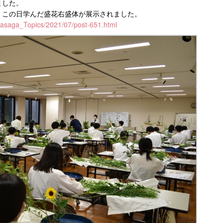
ました。
、この日学んだ盛花右盛体が展示されました。
itasaga_Topics/2021/07/post-651.html