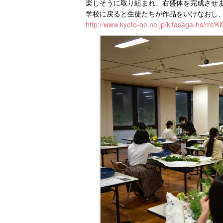
楽しそうに取り組まれ、右盛体を完成させ
学校に戻ると生徒たちが作品をいけなおし
http://www.kyoto-be.ne.jp/kitasaga-hs/mt/K