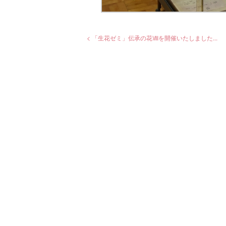
< 「生花ゼミ」伝承の花Ⅷを開催いたしました...