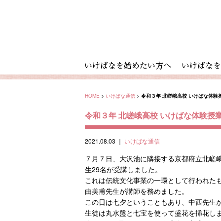
HOME
>
いけばな通信
>
令和３年 北嵯峨高校 いけばな体験
令和３年 北嵯峨高校 いけばな体験授
2021.08.03
｜
いけばな通信
７月７日、大沢池に隣接する京都府立北嵯
生29名が受講しました。
これは伝統文化事業の一環として行われた
由美甫先生が講師を務めました。
この日は七夕ということもあり、中西先生
生徒は丸水盤と七宝を使って盛花を挿花し