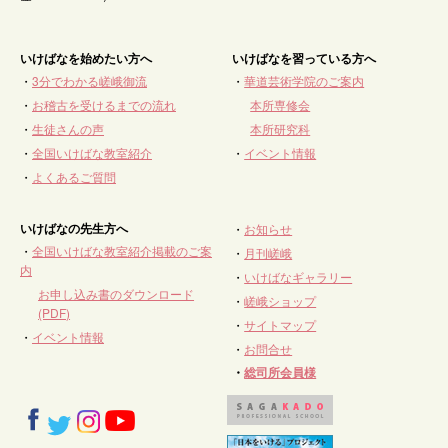
いけばなを始めたい方へ
いけばなを習っている方へ
・
3分でわかる嵯峨御流
・
華道芸術学院のご案内
・
お稽古を受けるまでの流れ
本所専修会
・
生徒さんの声
本所研究科
・
全国いけばな教室紹介
・
イベント情報
・
よくあるご質問
いけばなの先生方へ
・
お知らせ
・
全国いけばな教室紹介掲載のご案
・
月刊嵯峨
内
・
いけばなギャラリー
お申し込み書のダウンロード
・
嵯峨ショップ
(PDF)
・
サイトマップ
・
イベント情報
・
お問合せ
・
総司所会員様