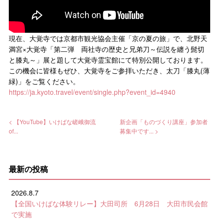
現在、大覚寺では京都市観光協会主催「京の夏の旅」で、北野天
満宮×大覚寺「第二弾 両社寺の歴史と兄弟刀～伝説を纏う髭切
と膝丸～」展と題して大覚寺霊宝館にて特別公開しております。
この機会に皆様もぜひ、大覚寺をご参拝いただき、太刀「膝丸(薄
緑)」をご覧ください。
https://ja.kyoto.travel/event/single.php?event_id=4940
< 【YouTube】いけばな嵯峨御流
新企画「ものづくり講座」参加者
of...
募集中です... >
最新の投稿
2026.8.7
【全国いけばな体験リレー】大田司所 6月28日 大田市民会館
で実施