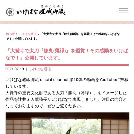
HOME
>
いけばな通信
>
「大覚寺で太刀『膝丸(薄緑)』を鑑賞！その感動をいけばな
で！」公開しています。
「大覚寺で太刀『膝丸(薄緑)』を鑑賞！その感動をいけば
なで！」公開しています。
2021.07.19
｜
いけばな通信
いけばな嵯峨御流 official channel 第10弾の動画をYouTubeに投稿
しています。
大覚寺の重要文化財である太刀「膝丸（薄緑）」をイメージした
作品を辻井ミカ華務長がいけばなで表現しました。注目の内容と
なっておりますので、ぜひご覧ください。